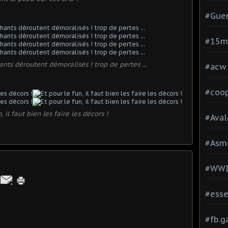
#Guer
#15
ts déroutent démoralisés ! trop de pertes ...
#acw
#coop
, il faut bien les faire les décors !
#Aval
#Asm
#WW
#esse
#fb.