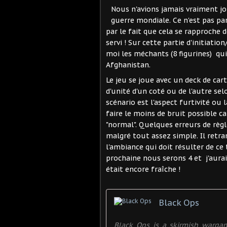
Nous n'avions jamais vraiment j
guerre mondiale. Ce n'est pas pa
par le fait que cela se rapproche d
servi ! Sur cette partie d'initiatio
moi les méchants (8 figurines) qui
Afghanistan.
Le jeu se joue avec un deck de car
d'unité d'un coté ou de l'autre sel
scénario est l'aspect furtivité ou
faire le moins de bruit possible ca
"normal". Quelques erreurs de règle
malgré tout assez simple. Il retran
l'ambiance qui doit résulter de ce
prochaine nous serons 4 et j'aurais
était encore fraîche !
Black Ops
Black Ops is a skirmish warga