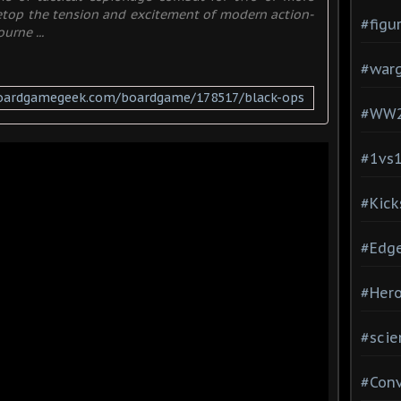
bletop the tension and excitement of modern action-
#figu
urne ...
#war
boardgamegeek.com/boardgame/178517/black-ops
#WW
#1vs
#Kick
#Edg
#Hero
#scie
#Con