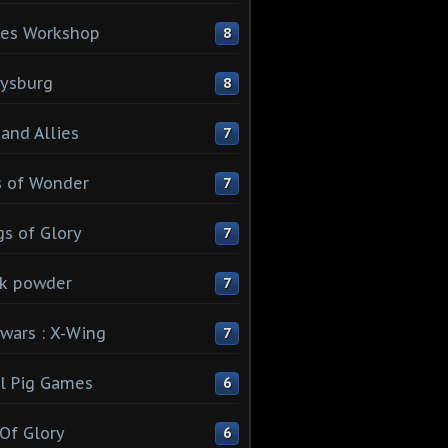
es Workshop
8
ysburg
8
 and Allies
7
 of Wonder
7
s of Glory
7
k powder
7
 wars : X-Wing
7
l Pig Games
6
 Of Glory
6