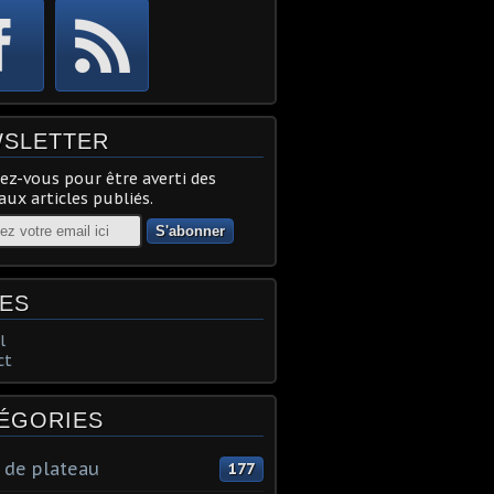
SLETTER
z-vous pour être averti des
ux articles publiés.
ES
l
ct
ÉGORIES
 de plateau
177