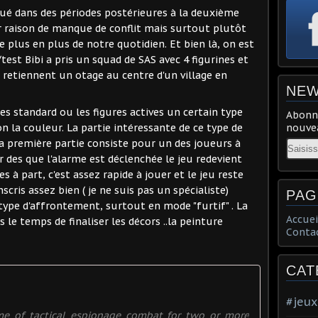
oué dans des périodes postérieures à la deuxième
r raison de manque de conflit mais surtout plutôt
e plus en plus de notre quotidien. Et bien là, on est
n/test Bibi a pris un squad de SAS avec 4 figurines et
 retiennent un otage au centre d'un village en
NEW
tes standard ou les figures actives un certain type
Abonne
on la couleur. La partie intéressante de ce type de
nouvea
 la première partie consiste pour un des joueurs à
Email
r des que l'alarme est déclenchée le jeu redevient
s à part, c'est assez rapide à jouer et le jeu reste
scris assez bien ( je ne suis pas un spécialiste)
PAG
 type d'affrontement, surtout en mode "furtif" . La
Accuei
 le temps de finaliser les décors ..la peinture
Conta
CAT
#jeux
me of tactical espionage combat for two or more