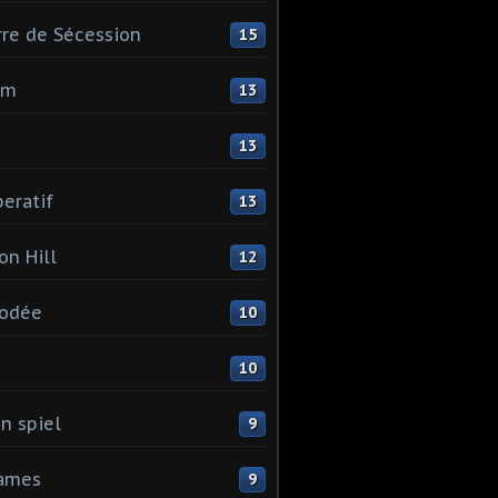
re de Sécession
15
mm
13
13
eratif
13
on Hill
12
odée
10
I
10
n spiel
9
games
9