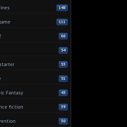
rines
148
game
111
2
66
1
54
starter
53
e
51
ic Fantasy
45
nce fiction
39
vention
30