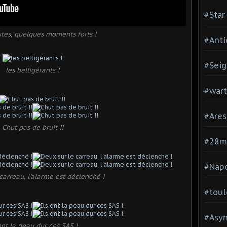
#Star
tes, quelques moments forts !
#Anti
#Seig
les belligérants !
#war
#Are
Chut pas de bruit !!
#28
#Nap
carreau, l'alarme est déclenché !
#toul
#Asy
ont la peau dur ces SAS !