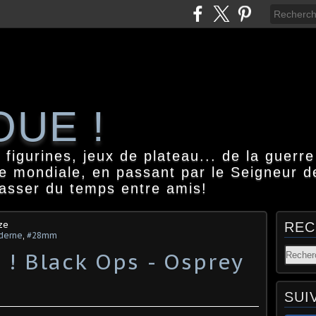
OUE !
igurines, jeux de plateau... de la guerre
e mondiale, en passant par le Seigneur d
passer du temps entre amis!
ze
REC
derne
,
#28mm
 ! Black Ops - Osprey
SUI