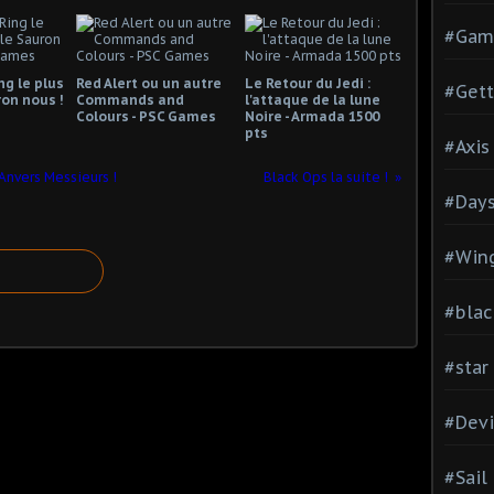
#Gam
ng le plus
Red Alert ou un autre
Le Retour du Jedi :
#Gett
ron nous !
Commands and
l'attaque de la lune
Colours - PSC Games
Noire - Armada 1500
pts
#Axis
l'Anvers Messieurs !
Black Ops la suite !
#Days
#Wing
#blac
#star
#Devi
#Sail