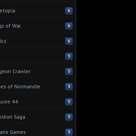
etopia
6
s of War
6
ics
6
5
geon Crawler
5
es of Normandie
5
oire 44
5
oléon Saga
5
lanx Games
5