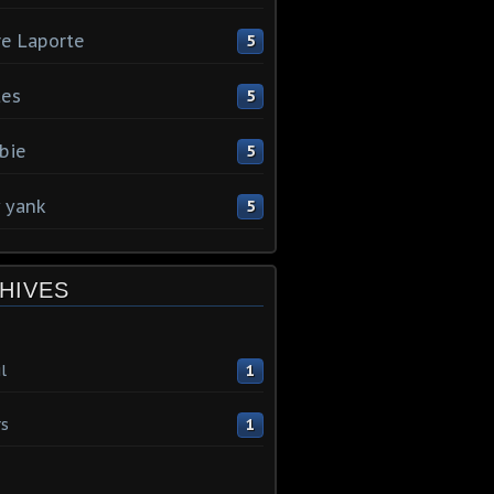
re Laporte
5
tes
5
bie
5
y yank
5
HIVES
l
1
s
1