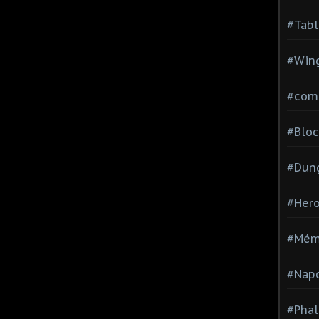
#Tabl
#Wing
#com
#Bloc
#Dun
#Hero
#Mém
#Nap
#Pha