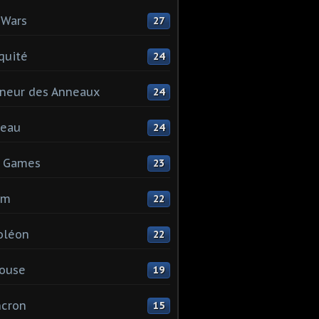
 Wars
27
quité
24
neur des Anneaux
24
teau
24
s Games
23
mm
22
oléon
22
ouse
19
ncron
15