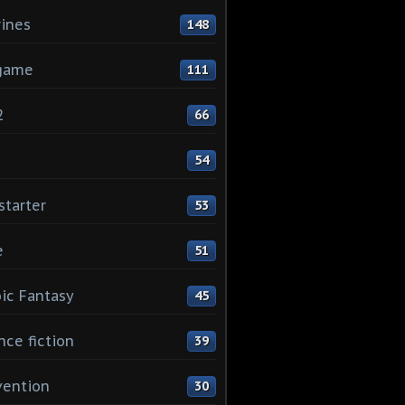
rines
148
game
111
2
66
1
54
starter
53
e
51
ic Fantasy
45
nce fiction
39
vention
30