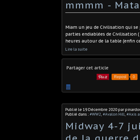
mmmm - Mata
Miam un jeu de Civilisation qui se
parties endiablées de Civilisation
heures autour de la table (enfin c
Lire la suite
Partager cet article
Repost
0
…
Publié le
19 Décembre 2020
par pinard
Publié dans :
#WW2
,
#Avalon Hill
,
#Axis a
Midway 4-7 ju
de la guerre 