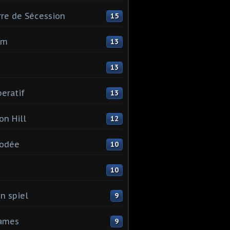
re de Sécession
15
mm
13
13
eratif
13
on Hill
12
odée
10
I
10
n spiel
9
games
9