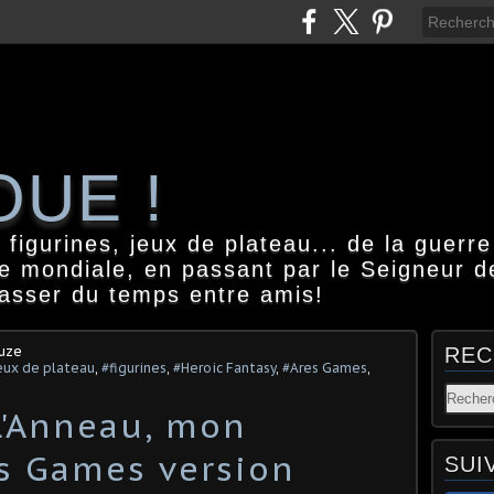
OUE !
igurines, jeux de plateau... de la guerre
e mondiale, en passant par le Seigneur d
passer du temps entre amis!
ouze
REC
eux de plateau
,
#figurines
,
#Heroic Fantasy
,
#Ares Games
,
L'Anneau, mon
es Games version
SUI