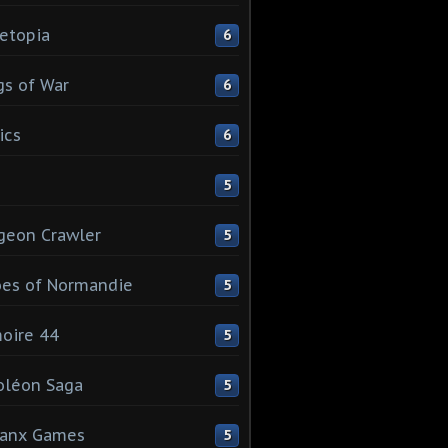
etopia
6
s of War
6
ics
6
5
geon Crawler
5
es of Normandie
5
oire 44
5
oléon Saga
5
lanx Games
5