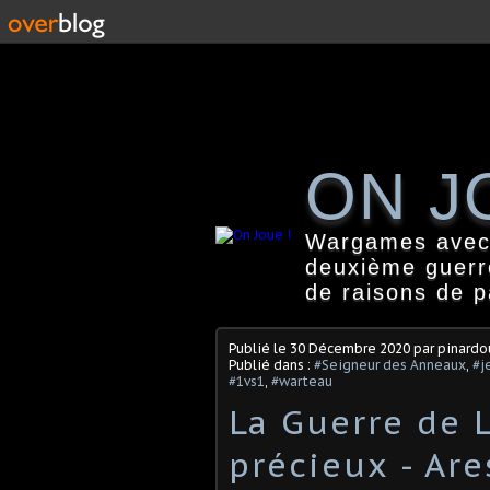
ON J
Wargames avec f
deuxième guerr
de raisons de 
Publié le
30 Décembre 2020
par pinard
Publié dans :
#Seigneur des Anneaux
,
#j
#1vs1
,
#warteau
La Guerre de 
précieux - Ar