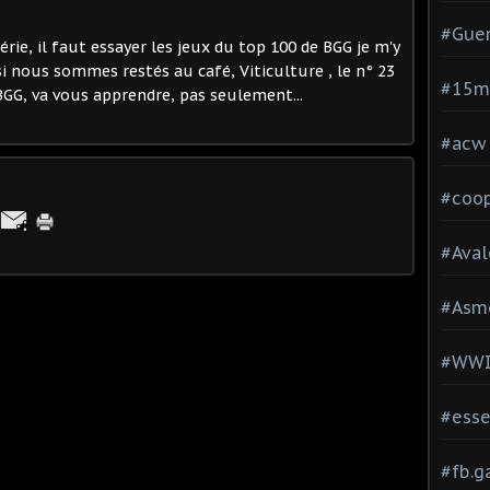
#Guer
rie, il faut essayer les jeux du top 100 de BGG je m'y
si nous sommes restés au café, Viticulture , le n° 23
#15
 BGG, va vous apprendre, pas seulement...
#acw
#coop
#Aval
#Asm
#WW
#esse
#fb.