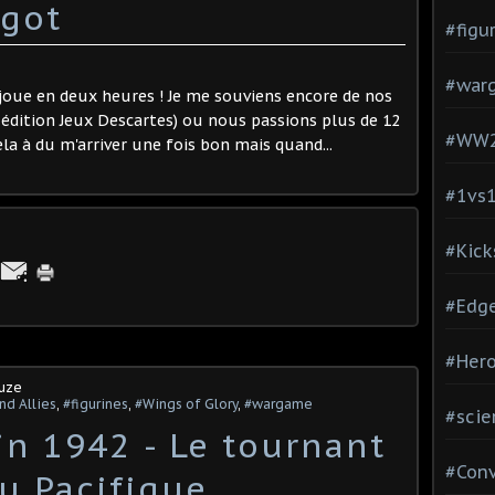
got
#figu
#war
 joue en deux heures ! Je me souviens encore de nos
 ( édition Jeux Descartes) ou nous passions plus de 12
#WW
ela à du m'arriver une fois bon mais quand...
#1vs
#Kick
#Edg
#Hero
ouze
nd Allies
,
#figurines
,
#Wings of Glory
,
#wargame
#scie
in 1942 - Le tournant
#Con
du Pacifique