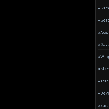
#Gam
#Gett
#Axis
#Days
#Wing
#blac
#star
#Devi
#Sail