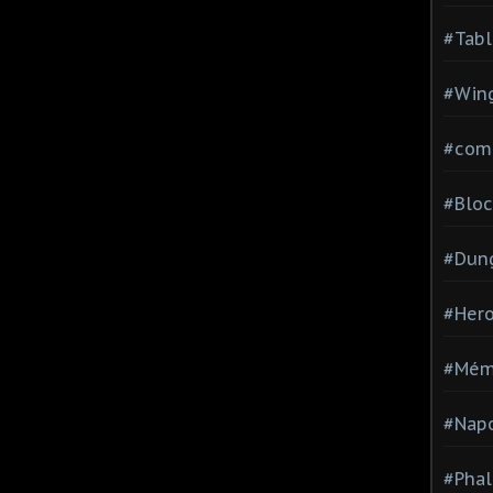
#Tabl
#Wing
#com
#Bloc
#Dun
#Hero
#Mém
#Nap
#Pha