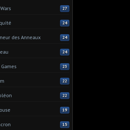
 Wars
27
quité
24
neur des Anneaux
24
teau
24
s Games
23
mm
22
oléon
22
ouse
19
ncron
15