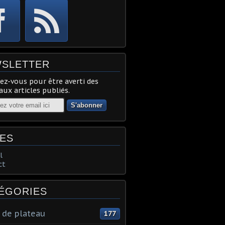
SLETTER
z-vous pour être averti des
ux articles publiés.
ES
l
ct
ÉGORIES
 de plateau
177