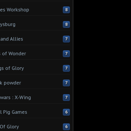
es Workshop
8
ysburg
8
 and Allies
7
 of Wonder
7
s of Glory
7
k powder
7
 wars : X-Wing
7
l Pig Games
6
 Of Glory
6