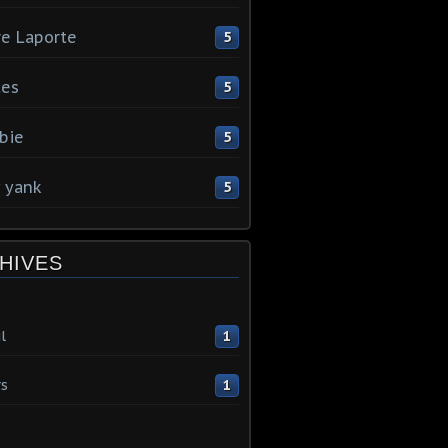
re Laporte
5
tes
5
bie
5
y yank
5
HIVES
l
1
s
1