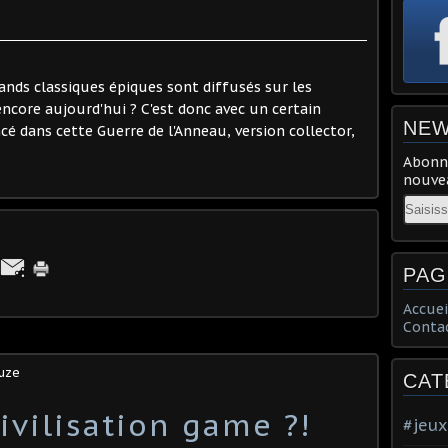
rands classiques épiques sont diffusés sur les
 encore aujourd'hui ? C'est donc avec un certain
NEW
é dans cette Guerre de l'Anneau, version collector,
Abonne
nouvea
Email
PAG
Accuei
Conta
ouze
CAT
Civilisation game ?!
#jeux