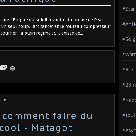
#Star
it que l'Empire du soleil levant est dominé de Pearl
#Anti
'un seul coup, la "chance" et le rouleau compresseur
urner... à plein régime . S'il existe de...
#Seig
#war
#Are
#28
#Nap
ouze
u comment faire du
#toul
cool - Matagot
#Asy