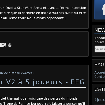
eux Duel à Star Wars Arma et avec la ferme intention
faut dire que la dernière en date à 900 pts avait du être
it au 3ème tour. Nous avons cependant...
NEW
Abonne
nouvea
Email
PAG
Accuei
eux de plateau
,
#warteau
Conta
r V2 à 5 joueurs - FFG
CAT
entiel thématique, voici une des perles du monde
#jeux
 Trone de Fer ! Le jeu pourrait laisser à penser qu'il