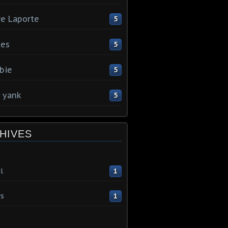
re Laporte
5
tes
5
bie
5
y yank
5
HIVES
l
1
s
1