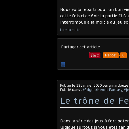
Nous voilà reparti pour un bon vi
cette fois ci de finir la partie. Il 
interrompue à la moitié du jeu so
Lire la suite
Partager cet article
Repost
0
…
Publié le
18 Janvier 2020
par pinardouze
Publié dans :
#Edge
,
#Heroic Fantasy
,
#j
Le trône de Fe
Dans la série des jeux à fort pot
ludique surtout si vous êtes fan du