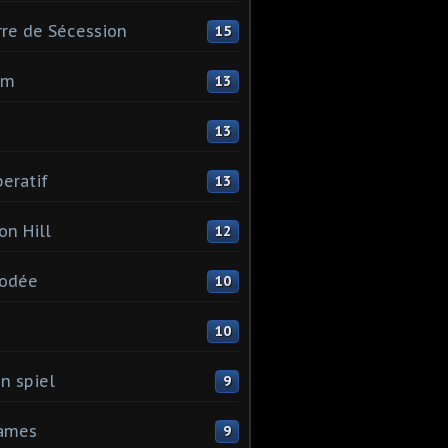
re de Sécession
15
mm
13
13
eratif
13
on Hill
12
odée
10
I
10
n spiel
9
games
9