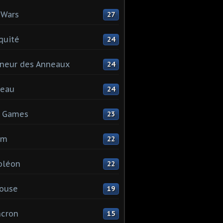
 Wars
27
quité
24
neur des Anneaux
24
teau
24
s Games
23
mm
22
oléon
22
ouse
19
ncron
15