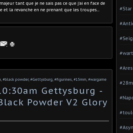
jeur tant que je ne sais pas ce que j'ai en face de
#Star
e et la revanche en ne prenant que les troupes...
#Anti
#Seig
#war
#Are
n
,
#black powder
,
#Gettysburg
,
#figurines
,
#15mm
,
#wargame
#28
 10:30am Gettysburg -
#Nap
Black Powder V2 Glory
#toul
#Asy