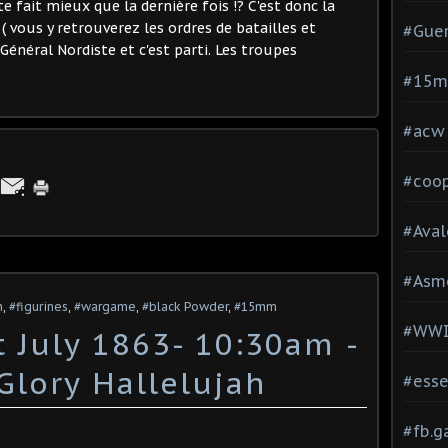
te fait mieux que la dernière fois !? C'est donc la
( vous y retrouverez les ordres de batailles et
#Guer
Général Nordiste et c'est parti. Les troupes
#15
#acw
#coop
#Aval
#Asm
n
,
#figurines
,
#wargame
,
#black Powder
,
#15mm
#WW
 July 1863- 10:30am -
Glory Hallelujah
#esse
#fb.