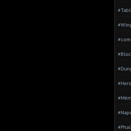
#Tabl
#Wing
#com
#Bloc
#Dun
#Hero
#Mém
#Nap
#Pha