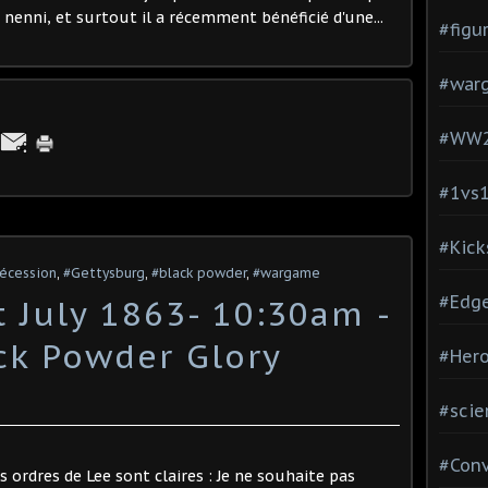
 nenni, et surtout il a récemment bénéficié d'une...
#figu
#war
#WW
#1vs
#Kick
Sécession
,
#Gettysburg
,
#black powder
,
#wargame
#Edg
 July 1863- 10:30am -
ack Powder Glory
#Hero
#scie
#Con
es ordres de Lee sont claires : Je ne souhaite pas