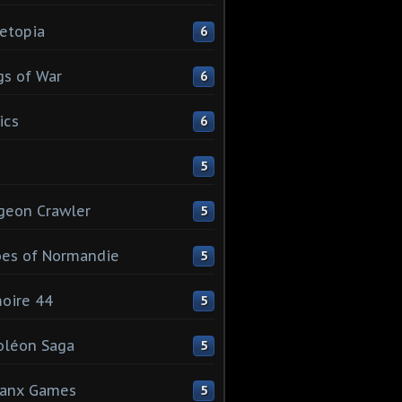
etopia
6
s of War
6
ics
6
5
geon Crawler
5
es of Normandie
5
oire 44
5
oléon Saga
5
lanx Games
5