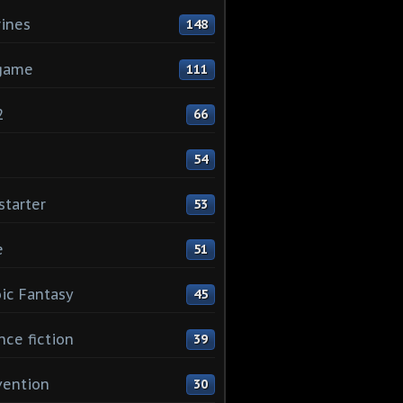
rines
148
game
111
2
66
1
54
starter
53
e
51
ic Fantasy
45
nce fiction
39
vention
30