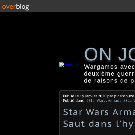
ON J
Wargames avec f
deuxième guerr
de raisons de 
Publié le
19 Janvier 2020
par pinardouze
Publié dans :
#Star Wars : Armada
,
#Star 
Star Wars Arma
Saut dans l’h