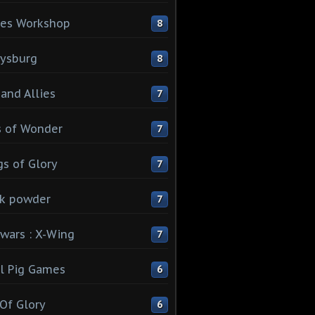
es Workshop
8
ysburg
8
 and Allies
7
 of Wonder
7
s of Glory
7
k powder
7
 wars : X-Wing
7
l Pig Games
6
 Of Glory
6