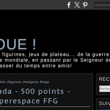
OUE !
igurines, jeux de plateau... de la guerre
e mondiale, en passant par le Seigneur d
passer du temps entre amis!
REC
Wars
,
#figurines
,
#wargame
,
#Edge
da - 500 points -
yperespace FFG
SUI