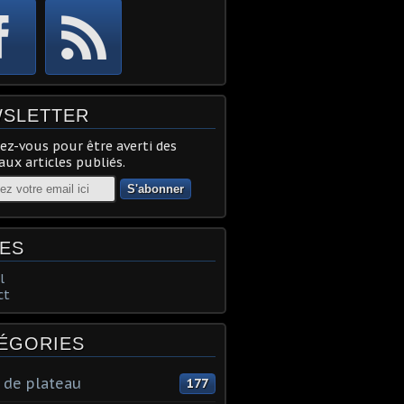
SLETTER
z-vous pour être averti des
ux articles publiés.
ES
l
ct
ÉGORIES
 de plateau
177