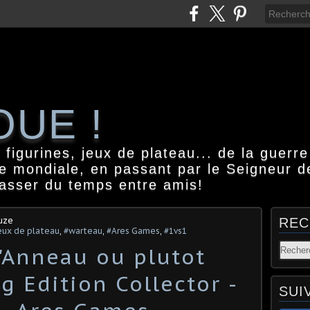
OUE !
igurines, jeux de plateau... de la guerre
e mondiale, en passant par le Seigneur d
passer du temps entre amis!
uze
REC
eux de plateau
,
#warteau
,
#Ares Games
,
#1vs1
l'Anneau ou plutot
g Edition Collector -
SUI