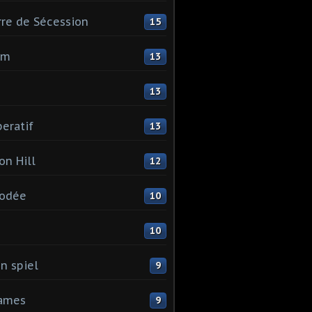
re de Sécession
15
mm
13
13
eratif
13
on Hill
12
odée
10
I
10
n spiel
9
games
9