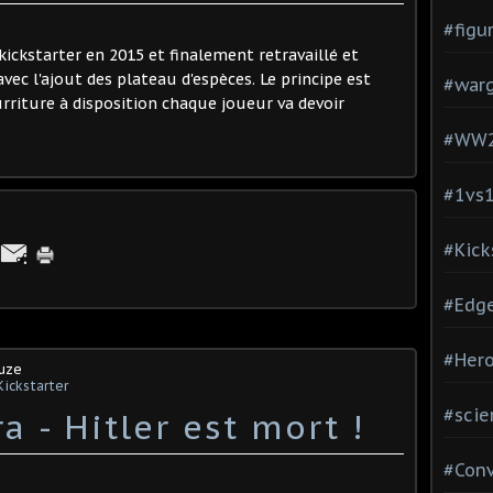
#figu
kickstarter en 2015 et finalement retravaillé et
vec l'ajout des plateau d'espèces. Le principe est
#war
rriture à disposition chaque joueur va devoir
#WW
#1vs
#Kick
#Edg
#Hero
ouze
Kickstarter
#scie
a - Hitler est mort !
#Con