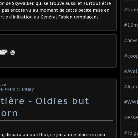
ion de Skywalker, qui se trouve aussi et surtout être
#Guer
vais pas encore vu au moment de cette petite mise en
rtie d'initiation au Général Fabien remplaçant...
#15
#acw
#coop
#Aval
ouze
#Asm
me
,
#Heroic Fantasy
ière - Oldies but
#WW
corn
#esse
#fb.
rn, disparu aujourd'hui, ce jeu a une place un peu