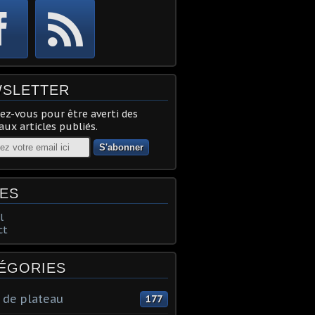
SLETTER
z-vous pour être averti des
ux articles publiés.
ES
l
ct
ÉGORIES
 de plateau
177