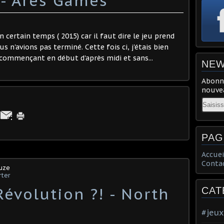
- Ares Games
 certain temps ( 2015) car il faut dire le jeu prend
s n'avions pas terminé. Cette fois ci, j'étais bien
 commençant en début d'après midi et sans...
NEW
Abonne
nouvea
Email
PAG
Accuei
Conta
ouze
rter
évolution ?! - North
CAT
#jeux