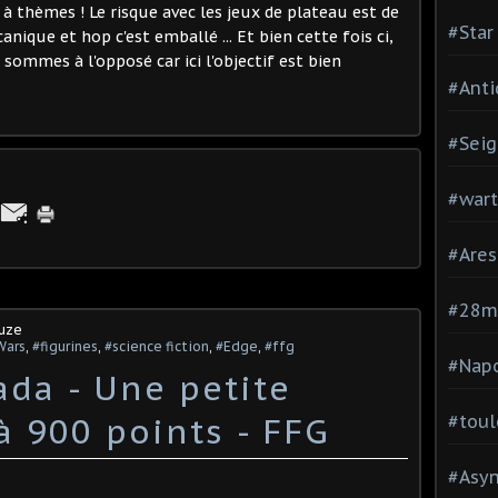
thèmes ! Le risque avec les jeux de plateau est de
#Star
ique et hop c'est emballé ... Et bien cette fois ci,
mmes à l'opposé car ici l'objectif est bien
#Anti
#Seig
#war
#Are
#28
ouze
Wars
,
#figurines
,
#science fiction
,
#Edge
,
#ffg
#Nap
ada - Une petite
 900 points - FFG
#toul
#Asy