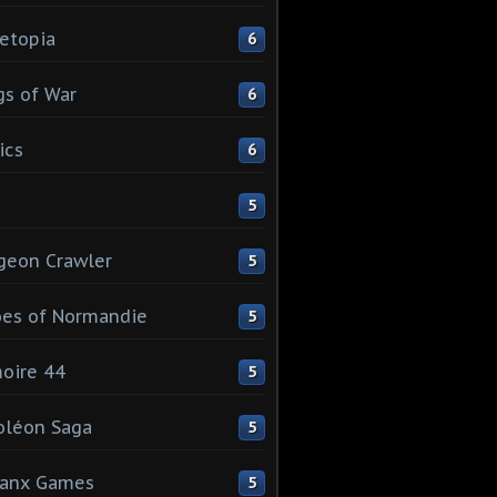
etopia
6
s of War
6
ics
6
5
geon Crawler
5
es of Normandie
5
oire 44
5
oléon Saga
5
lanx Games
5