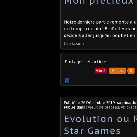
Mon précieux 
Notre dernière partie remonte à un
un temps certain ! Et d'ailleurs nou
décidé à aller jusqu'au bout et en
Lire la suite
Partager cet article
Repost
0
…
Publié le
26 Décembre 2019
par pinard
Publié dans :
#jeux de plateau
,
#Kicksta
Evolution ou R
Star Games