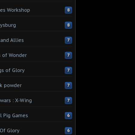
es Workshop
8
ysburg
8
 and Allies
7
 of Wonder
7
s of Glory
7
k powder
7
 wars : X-Wing
7
l Pig Games
6
 Of Glory
6