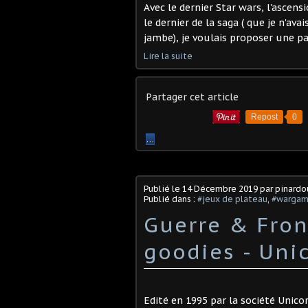
Avec le dernier Star wars, l'ascens
le dernier de la saga ( que je n'a
jambe), je voulais proposer une pa
Lire la suite
Partager cet article
Repost
0
…
Publié le
14 Décembre 2019
par pinard
Publié dans :
#jeux de plateau
,
#warga
Guerre & Front
goodies - Uni
Edité en 1995 par la société Unico