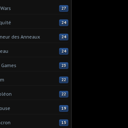
 Wars
27
quité
24
neur des Anneaux
24
teau
24
s Games
23
mm
22
oléon
22
ouse
19
ncron
15