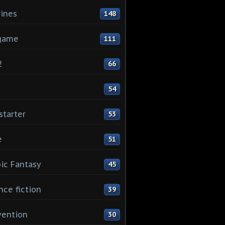
rines
148
game
111
2
66
1
54
starter
53
e
51
ic Fantasy
45
nce fiction
39
vention
30