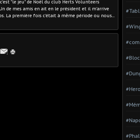
'est "le jeu" de Noël du club Herts Volunteers
Un de mes amis en ait en le président et il m'arrive
#Tabl
s. La première fois c'était à même période ou nous...
#Wing
#com
#Bloc
#Dun
#Hero
#Mém
#Nap
#Pha