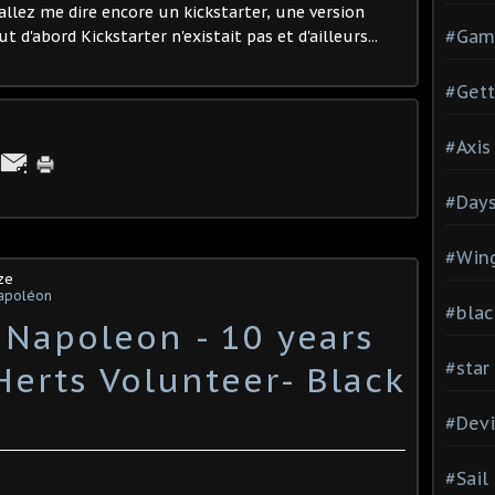
allez me dire encore un kickstarter, une version
#Gam
 d'abord Kickstarter n'existait pas et d'ailleurs...
#Gett
#Axis
#Days
#Wing
ze
apoléon
#blac
 Napoleon - 10 years
#star
Herts Volunteer- Black
#Devi
#Sail