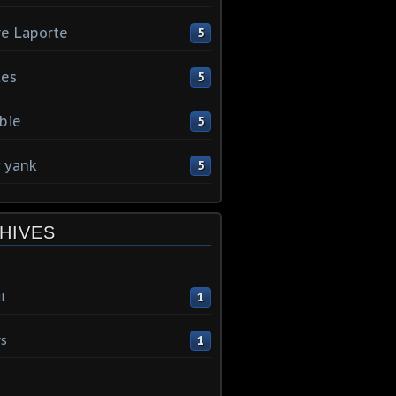
re Laporte
5
tes
5
bie
5
y yank
5
HIVES
l
1
s
1