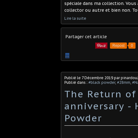
spéciale dans ma collection. Vous 
collector ou autre et bien non. Tout
Lire la suite
Partager cet article
Repost
0
…
Publié le
7 Décembre 2019
par pinardou
Publié dans :
#black powder
,
#28mm
,
#N
The Return of
anniversary - 
Powder