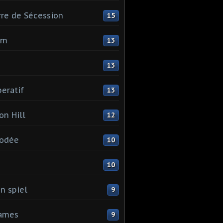
re de Sécession
15
mm
13
13
eratif
13
on Hill
12
odée
10
I
10
n spiel
9
games
9