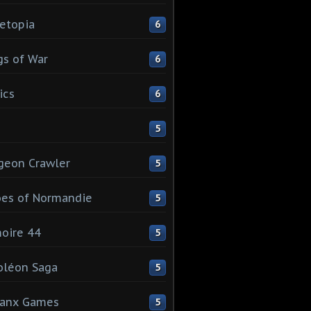
etopia
6
s of War
6
ics
6
5
geon Crawler
5
es of Normandie
5
oire 44
5
oléon Saga
5
lanx Games
5