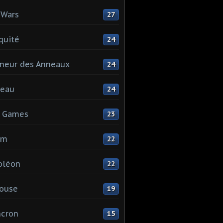
 Wars
27
quité
24
neur des Anneaux
24
teau
24
s Games
23
mm
22
oléon
22
ouse
19
ncron
15