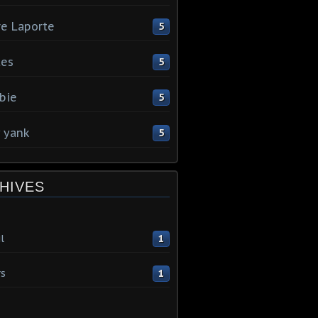
re Laporte
5
tes
5
bie
5
y yank
5
HIVES
l
1
s
1