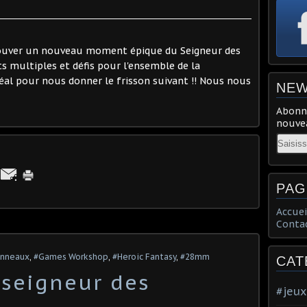
trouver un nouveau moment épique du Seigneur des
s multiples et défis pour l'ensemble de la
al pour nous donner le frisson suivant !! Nous nous
NEW
Abonne
nouvea
Email
PAG
Accuei
Conta
Anneaux
,
#Games Workshop
,
#Heroic Fantasy
,
#28mm
CAT
 seigneur des
#jeux