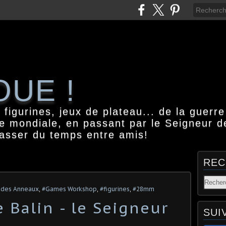
OUE !
igurines, jeux de plateau... de la guerre
e mondiale, en passant par le Seigneur d
passer du temps entre amis!
REC
 des Anneaux
,
#Games Workshop
,
#figurines
,
#28mm
 Balin - le Seigneur
SUI