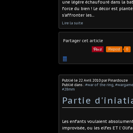
une légére échaufouré dans la bata
force du bien ! Le décor est plant
s'affronter les...
Lire la suite
Partager cet article
Repost
0
…
Publié le
22 Avril 2010
par Pinardouze
Publié dans :
#war of the ring
,
#wargam
#28mm
Partie d'iniati
Les enfants voulaient absolument j
improvisée, ou les elfes ET l' Olifa