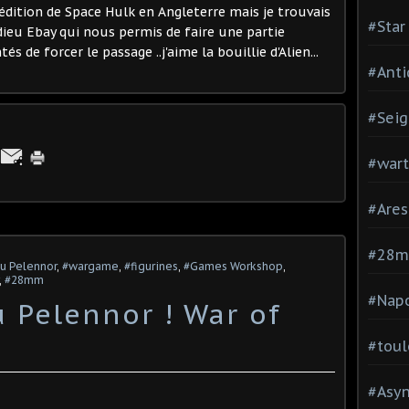
e édition de Space Hulk en Angleterre mais je trouvais
#Star
dieu Ebay qui nous permis de faire une partie
de forcer le passage ..j'aime la bouillie d'Alien...
#Anti
#Seig
#war
#Are
#28
u Pelennor
,
#wargame
,
#figurines
,
#Games Workshop
,
,
#28mm
#Nap
 Pelennor ! War of
#toul
#Asy