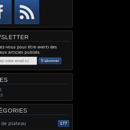
SLETTER
z-vous pour être averti des
ux articles publiés.
ES
l
ct
ÉGORIES
 de plateau
177