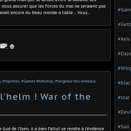
nous assurer que les forces du mal ne seraient pas
#Gam
y avait encore du beau monde à table.... Vous...
#Gett
#Axis
#Days
#Wing
g
,
#figurines
,
#Games Workshop
,
#Seigneur des Anneaux
,
#blac
l'helm ! War of the
#star
#Devi
#Sail
 Gué de l'Isen, il a bien fallut se rendre à l'évidence