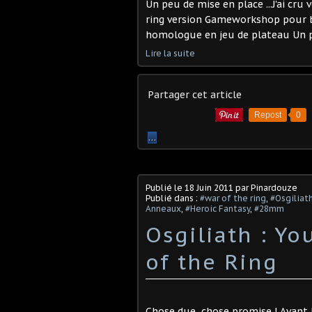
Un peu de mise en place ...J'ai cru 
ring version Gameworkshop pour b
homologue en jeu de plateau Un pe
Lire la suite
Partager cet article
Repost
0
…
Publié le
18 Juin 2011
par Pinardouze
Publié dans :
#war of the ring
,
#Osgiliat
Anneaux
,
#Heroic Fantasy
,
#28mm
Osgiliath : Yo
of the Ring
Chose due, chose promise ! Avant le