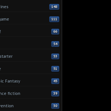
rines
148
game
111
2
66
1
54
starter
53
e
51
ic Fantasy
45
nce fiction
39
vention
30