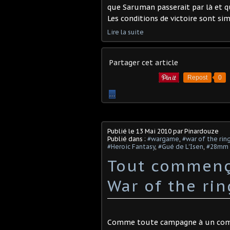
que Saruman passerait par là et qu
Les conditions de victoire sont simp
Lire la suite
Partager cet article
Repost
0
…
Publié le
13 Mai 2010
par Pinardouze
Publié dans :
#wargame
,
#war of the rin
#Heroic Fantasy
,
#Gué de L'Isen
,
#28mm
Tout commença
War of the rin
Comme toute campagne à un comm