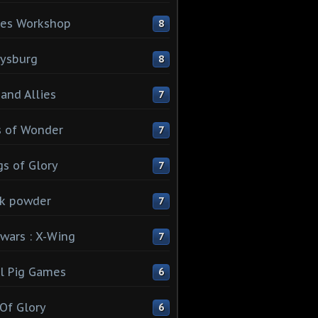
es Workshop
8
ysburg
8
 and Allies
7
 of Wonder
7
s of Glory
7
k powder
7
 wars : X-Wing
7
l Pig Games
6
 Of Glory
6