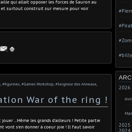
ille qui allait opposer les forces de Sauron au
é et surtout construit sur mesure pour voir
#Pier
#Pira
#Zom
#bill
ARC
e
,
#figurines
,
#Games Workshop
,
#Seigneur des Anneaux
,
2026
ation War of the ring !
Avri
Mar
ouer ...Même les grands d'ailleurs ! Petite partie
2025
nt vont s'en donner à coeur joie ! Il faut savoir
2024