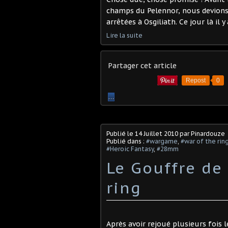
champs du Pelennor, nous devions 
arrêtées à Osgiliath. Ce jour là il 
Lire la suite
Partager cet article
Repost
0
…
Publié le
14 Juillet 2010
par Pinardouze
Publié dans :
#wargame
,
#war of the rin
#Heroic Fantasy
,
#28mm
Le Gouffre de 
ring
Après avoir rejoué plusieurs fois le