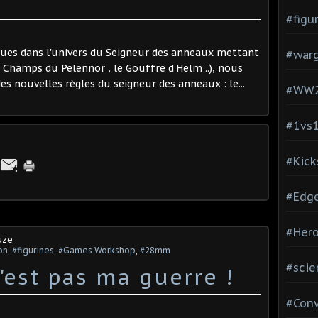
#figu
ques dans l'univers du Seigneur des anneaux mettant
#war
s Champs du Pelennor , le Gouffre d'Helm ..), nous
es nouvelles règles du seigneur des anneaux : le...
#WW
#1vs
#Kick
#Edg
#Hero
uze
on
,
#figurines
,
#Games Workshop
,
#28mm
#scie
'est pas ma guerre !
#Con