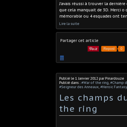
J'avais réussi à trouver la dernièr
que cela manquait de 3D. Merci o 
mémorable ou 4 esquades ont tentés 
Lire la suite
Partager cet article
Repost
0
…
Publié le
1 Janvier 2012
par Pinardouze
Publié dans :
#War of the ring
,
#Champ d
#Seigneur des Anneaux
,
#Heroic Fantasy
Les champs du
the ring