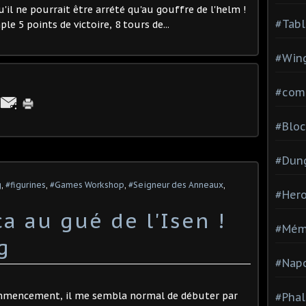
'il ne pourrait être arrété qu'au gouffre de l'helm !
#Tabl
le 5 points de victoire, 8 tours de...
#Wing
#com
#Bloc
#Dun
g
,
#figurines
,
#Games Workshop
,
#Seigneur des Anneaux
,
#Hero
 au gué de l'Isen !
#Mém
g
#Nap
encement, il me sembla normal de débuter par
#Pha