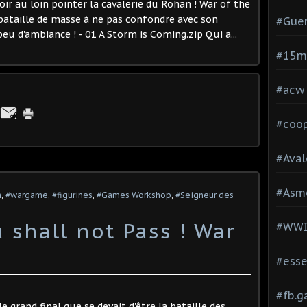
voir au loin pointer la cavalerie du Rohan ! War of the
ataille de masse à ne pas confondre avec son
#Guer
u d'ambiance ! - 01 A Storm is Coming.zip Qui a...
#15
#acw
#coop
#Aval
#Asm
h
,
#wargame
,
#figurines
,
#Games Workshop
,
#Seigneur des
u shall not Pass ! War
#WW
#esse
#fb.
 grand final que se devait d'être la bataille des