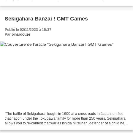
si QuarterMaster General est une...
Sekigahara Banzai ! GMT Games
Publié le 02/11/2023 à 15:37
Par
pinardouze
"The battle of Sekigahara, fought in 1600 at a crossroads in Japan, unified
that nation under the Tokugawa family for more than 250 years. Sekigahara
allows you to re-contest that war as Ishida Mitsunari, defender of a child heir,
or Tokugawa Ieyasu,...