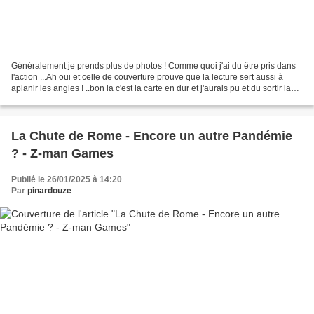
Généralement je prends plus de photos ! Comme quoi j'ai du être pris dans
l'action ...Ah oui et celle de couverture prouve que la lecture sert aussi à
aplanir les angles ! ..bon la c'est la carte en dur et j'aurais pu et du sortir la
carte en néoprène...
La Chute de Rome - Encore un autre Pandémie
? - Z-man Games
Publié le 26/01/2025 à 14:20
Par
pinardouze