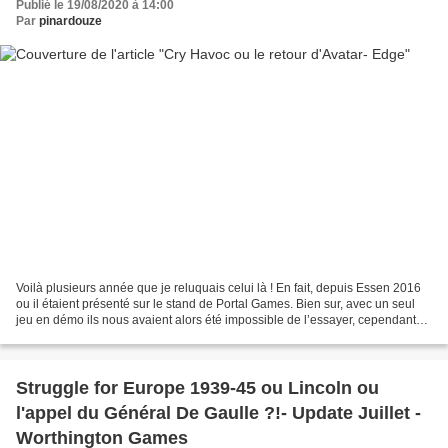
Publié le 19/08/2020 à 14:00
Par
pinardouze
Voilà plusieurs année que je reluquais celui là ! En fait, depuis Essen 2016
ou il étaient présenté sur le stand de Portal Games. Bien sur, avec un seul
jeu en démo ils nous avaient alors été impossible de l’essayer, cependant
les critiques y compris...
Struggle for Europe 1939-45 ou Lincoln ou
l'appel du Général De Gaulle ?!- Update Juillet -
Worthington Games