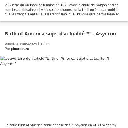
la Guerre du Vietnam se termine en 1975 avec la chute de Saigon et si ce
sont les américains qui y laisse des plumes sur la fin, il ne faut pas oublier
que les français ont eu aussi été fort impliqué. J'avoue qu'a part le fameux
Apocalypse Now et quelque...
Birth of America sujet d'actualité ?! - Asycron
Publié le 31/05/2024 à 13:15
Par
pinardouze
La serie Birth of America sortie chez le defun Asycron en VF et Academy