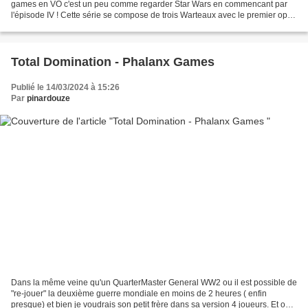
games en VO c'est un peu comme regarder Star Wars en commencant par
l'épisode IV ! Cette série se compose de trois Warteaux avec le premier opus
"1812 l Invasion du Canada" sortie...
Total Domination - Phalanx Games
Publié le 14/03/2024 à 15:26
Par
pinardouze
Dans la même veine qu'un QuarterMaster General WW2 ou il est possible de
"re-jouer" la deuxième guerre mondiale en moins de 2 heures ( enfin
presque) et bien je voudrais son petit frère dans sa version 4 joueurs. Et oui,