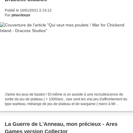
Publié le 16/01/2021 à 14:12
Par
pinardouze
J'aime les jeux de baston ! Et même si on assiste à une recrudescence de
sortie de jeu de plateau ( + 1000/an) , rare sont les vrai jeu d'affrontement du
type warteau, mélange de jeu de plateau et de wargame ( merci à Mr
Guillaume de Tric Trac pour avoir...
La Guerre de L'Anneau, mon précieux - Ares
Games version Collector