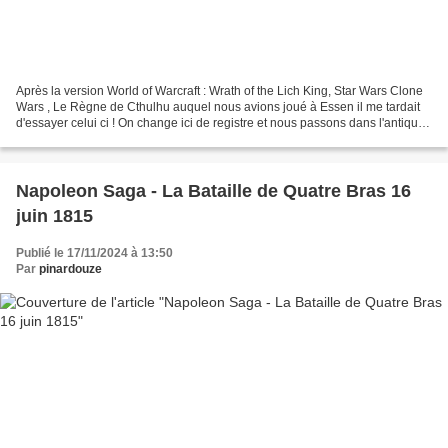
Après la version World of Warcraft : Wrath of the Lich King, Star Wars Clone
Wars , Le Règne de Cthulhu auquel nous avions joué à Essen il me tardait
d'essayer celui ci ! On change ici de registre et nous passons dans l'antiquité
et Rome est assailli...
Napoleon Saga - La Bataille de Quatre Bras 16
juin 1815
Publié le 17/11/2024 à 13:50
Par
pinardouze