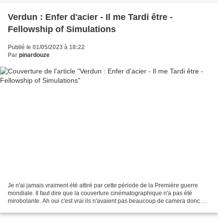
Verdun : Enfer d'acier - Il me Tardi être -
Fellowship of Simulations
Publié le 01/05/2023 à 18:22
Par
pinardouze
Je n'ai jamais vraiment été attiré par cette période de la Première guerre
mondiale. Il faut dire que la couverture cinématographique n'a pas été
mirobolante. Ah oui c'est vrai ils n'avaient pas beaucoup de camera donc à
part les photos ... Toujours est-il...