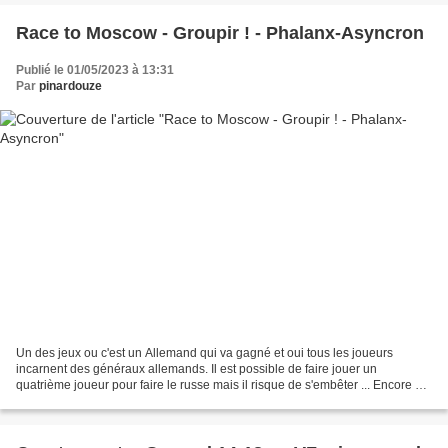
Race to Moscow - Groupir ! - Phalanx-Asyncron
Publié le 01/05/2023 à 13:31
Par
pinardouze
Un des jeux ou c'est un Allemand qui va gagné et oui tous les joueurs
incarnent des généraux allemands. Il est possible de faire jouer un
quatrième joueur pour faire le russe mais il risque de s'embêter ... Encore un
kickstarter passé par la période Covid...