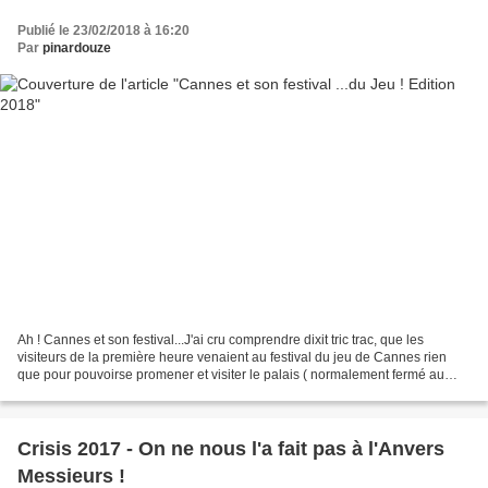
Publié le 23/02/2018 à 16:20
Par
pinardouze
Ah ! Cannes et son festival...J'ai cru comprendre dixit tric trac, que les
visiteurs de la première heure venaient au festival du jeu de Cannes rien
que pour pouvoirse promener et visiter le palais ( normalement fermé au
public)...Cela a bien changé car...
Crisis 2017 - On ne nous l'a fait pas à l'Anvers
Messieurs !