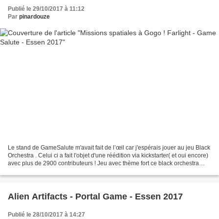
Publié le 29/10/2017 à 11:12
Par
pinardouze
Le stand de GameSalute m'avait fait de l’œil car j'espérais jouer au jeu Black
Orchestra . Celui ci a fait l'objet d'une réédition via kickstarter( et oui encore)
avec plus de 2900 contributeurs ! Jeu avec thème fort ce black orchestra
puisque vous essayez...
Alien Artifacts - Portal Game - Essen 2017
Publié le 28/10/2017 à 14:27