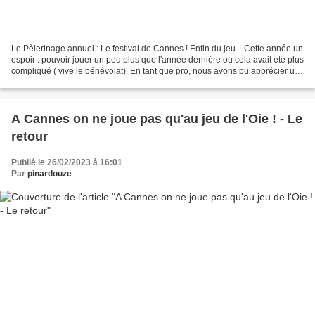
Le Pèlerinage annuel : Le festival de Cannes ! Enfin du jeu... Cette année un
espoir : pouvoir jouer un peu plus que l'année dernière ou cela avait été plus
compliqué ( vive le bénévolat). En tant que pro, nous avons pu apprécier un
jeudi ou il y avait...
A Cannes on ne joue pas qu'au jeu de l'Oie ! - Le
retour
Publié le 26/02/2023 à 16:01
Par
pinardouze