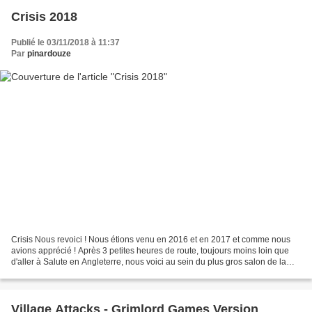
Crisis 2018
Publié le 03/11/2018 à 11:37
Par
pinardouze
Crisis Nous revoici ! Nous étions venu en 2016 et en 2017 et comme nous
avions apprécié ! Après 3 petites heures de route, toujours moins loin que
d'aller à Salute en Angleterre, nous voici au sein du plus gros salon de la
figurine. Des grandes tables...
Village Attacks - Grimlord Games Version