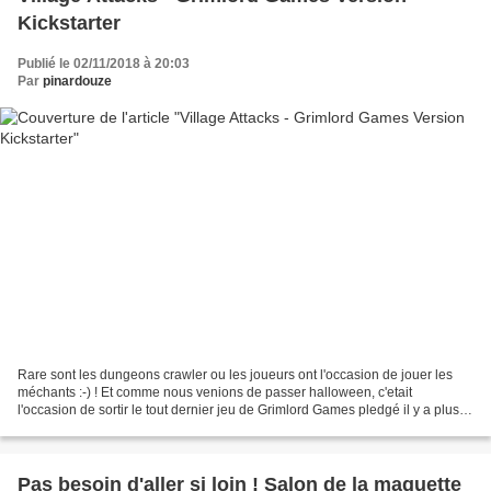
Kickstarter
Publié le 02/11/2018 à 20:03
Par
pinardouze
Rare sont les dungeons crawler ou les joueurs ont l'occasion de jouer les
méchants :-) ! Et comme nous venions de passer halloween, c'etait
l'occasion de sortir le tout dernier jeu de Grimlord Games pledgé il y a plus
d'un an et joué à Essen Spiel en...
Pas besoin d'aller si loin ! Salon de la maquette