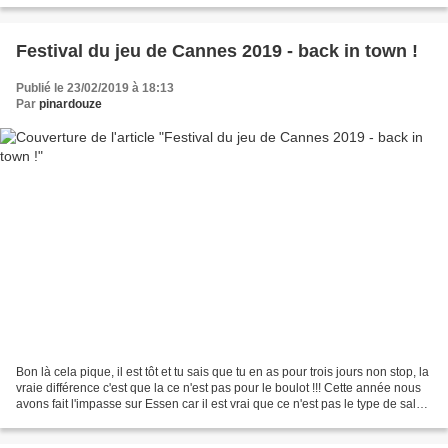
Festival du jeu de Cannes 2019 - back in town !
Publié le 23/02/2019 à 18:13
Par
pinardouze
Bon là cela pique, il est tôt et tu sais que tu en as pour trois jours non stop, la
vraie différence c'est que la ce n'est pas pour le boulot !!! Cette année nous
avons fait l'impasse sur Essen car il est vrai que ce n'est pas le type de salon
ou vous...