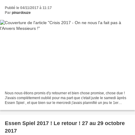
Publié le 04/11/2017 à 11:17
Par
pinardouze
Nous nous étions promis d'y retourner et bien chose promise, chose due !
J'avais complétement oublié pour ma part que c'etait juste le samedi àprès
Essen Spiel , et que bien sur le mercredi j'avais plannifié un jeu le 1er
novembre, léger , Massive Darkness...
Essen Spiel 2017 ! Le retour ! 27 au 29 octobre
2017