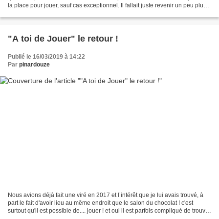
la place pour jouer, sauf cas exceptionnel. Il fallait juste revenir un peu plus
tard. Nous avons réussi...
"A toi de Jouer" le retour !
Publié le 16/03/2019 à 14:22
Par
pinardouze
Nous avions déjà fait une viré en 2017 et l’intérêt que je lui avais trouvé, à
part le fait d'avoir lieu au même endroit que le salon du chocolat ! c'est
surtout qu'il est possible de.... jouer ! et oui il est parfois compliqué de trouver
des places libres...