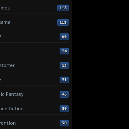
rines
148
game
111
2
66
1
54
starter
53
e
51
ic Fantasy
45
nce fiction
39
vention
30