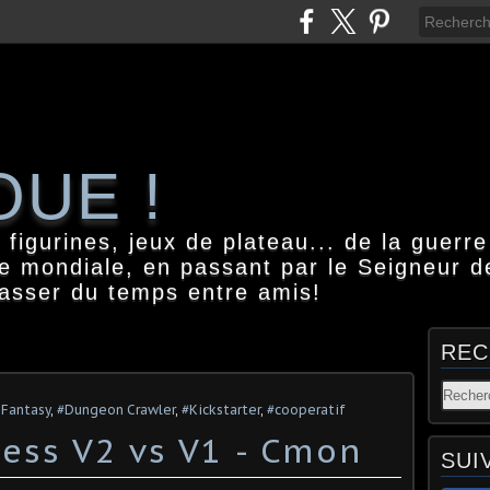
OUE !
igurines, jeux de plateau... de la guerre
e mondiale, en passant par le Seigneur d
passer du temps entre amis!
REC
 Fantasy
,
#Dungeon Crawler
,
#Kickstarter
,
#cooperatif
ess V2 vs V1 - Cmon
SUI