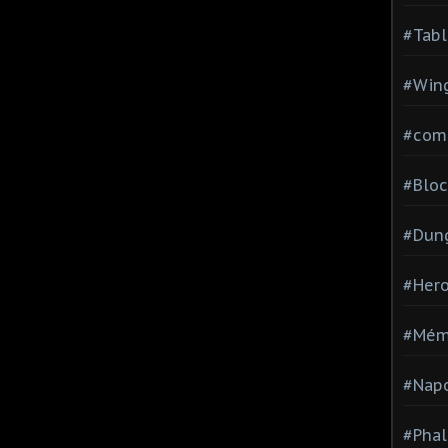
#Tabl
#Wing
#com
#Bloc
#Dun
#Hero
#Mém
#Nap
#Pha