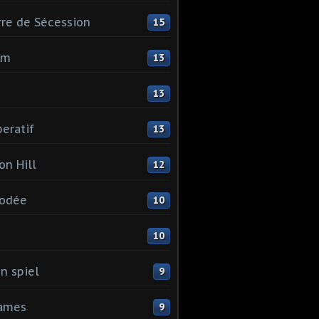
re de Sécession
15
mm
13
13
eratif
13
on Hill
12
odée
10
I
10
n spiel
9
games
9