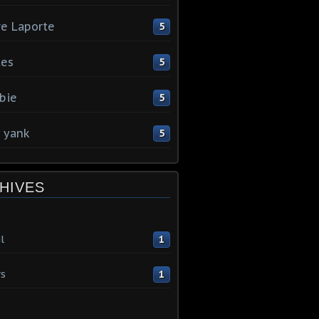
re Laporte
5
tes
5
bie
5
y yank
5
HIVES
l
1
s
1