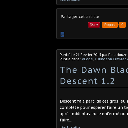
Partager cet article
Repost
0
…
Publié le
21 Février 2015
par Pinardouze
Publié dans :
#Edge
,
#Dungeon Crawler
,
The Dawn Blad
Descent 1.2
Descent fait parti de ces gros je
complète pour espérer faire un tie
après midi pluvieuse enfermé ou 
faire...
Lire la suite