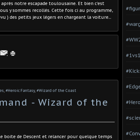
é après notre escapade toulousaine. Et bien c'est
#figu
nous y sommes recollés. Cette fois ci au programme,
vu ) des petits jeux légers en chargeant la voiture...
#war
#WW
#1vs
#Kick
#Edg
nes
,
#Heroic Fantasy
,
#Wizard of the Coast
and - Wizard of the
#Hero
#scie
#Con
lle boite de Descent et relancer pour quelque temps