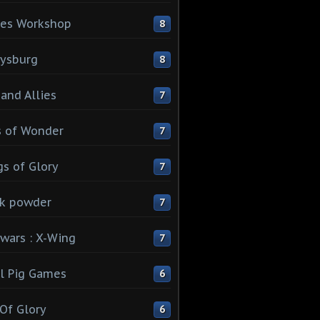
es Workshop
8
ysburg
8
 and Allies
7
 of Wonder
7
s of Glory
7
k powder
7
 wars : X-Wing
7
l Pig Games
6
 Of Glory
6