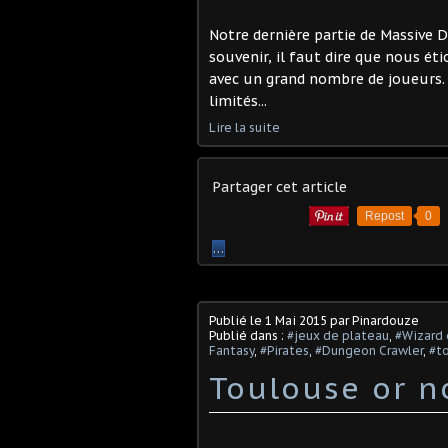
Notre dernière partie de Massive Da
souvenir, il faut dire que nous ét
avec un grand nombre de joueurs
limités...
Lire la suite
Partager cet article
Repost
0
…
Publié le
1 Mai 2015
par Pinardouze
Publié dans :
#jeux de plateau
,
#Wizard 
Fantasy
,
#Pirates
,
#Dungeon Crawler
,
#t
Toulouse or no