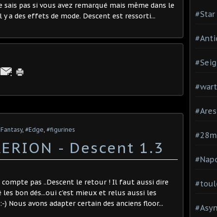
e sais pas si vous avez remarqué mais même dans le
#Star
l y a des effets de mode. Descent est ressorti...
#Anti
#Seig
#war
#Are
 Fantasy
,
#Edge
,
#figurines
#28
AERION - Descent 1.3
#Nap
compte pas ..Descent le retour ! Il faut aussi dire
#toul
es bon dés...oui c'est mieux et relus aussi les
 :-) Nous avons adapter certain des anciens floor...
#Asy