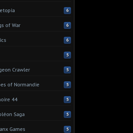
etopia
6
s of War
6
ics
6
5
geon Crawler
5
es of Normandie
5
oire 44
5
oléon Saga
5
lanx Games
5