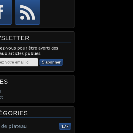
SLETTER
z-vous pour être averti des
ux articles publiés.
ES
l
ct
ÉGORIES
 de plateau
177