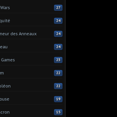
 Wars
27
quité
24
neur des Anneaux
24
teau
24
s Games
23
mm
22
oléon
22
ouse
19
ncron
15