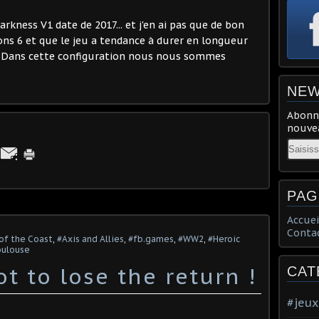
rkness V1 date de 2017... et j'en ai pas que de bon
ions 6 et que le jeu a tendance à durer en longueur
. Dans cette configuration nous nous sommes
NEW
Abonne
nouvea
Email
PAG
Accuei
Conta
of the Coast
,
#Axis and Allies
,
#fb.games
,
#WW2
,
#Heroic
oulouse
t to lose the return !
CAT
#jeux