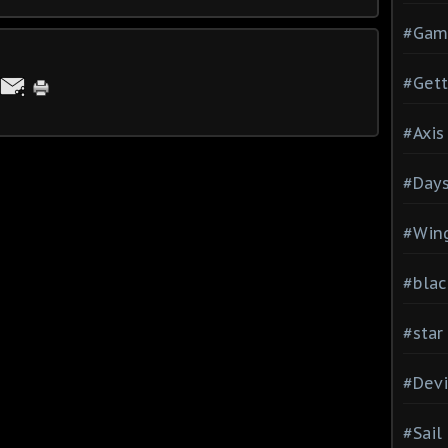
#Gam
#Gett
#Axis
#Days
#Wing
#blac
#star
#Devi
#Sail