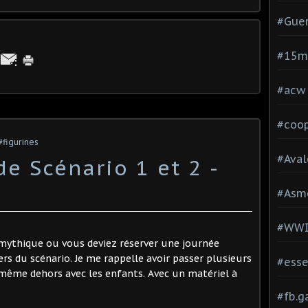
#Guer
#15
#acw
#coop
#figurines
#Aval
e Scénario 1 et 2 -
#Asm
#WW
u mythique ou vous deviez réserver une journée
rs du scénario. Je me rappelle avoir passer plusieurs
#esse
même dehors avec les enfants. Avec un matériel à
#fb.