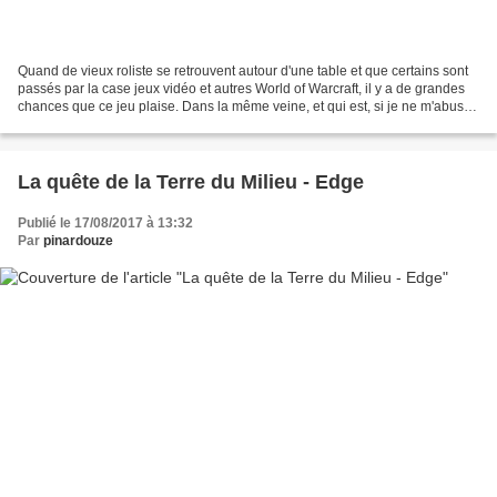
Quand de vieux roliste se retrouvent autour d'une table et que certains sont
passés par la case jeux vidéo et autres World of Warcraft, il y a de grandes
chances que ce jeu plaise. Dans la même veine, et qui est, si je ne m'abuse,
le premier à avoir lancé...
La quête de la Terre du Milieu - Edge
Publié le 17/08/2017 à 13:32
Par
pinardouze