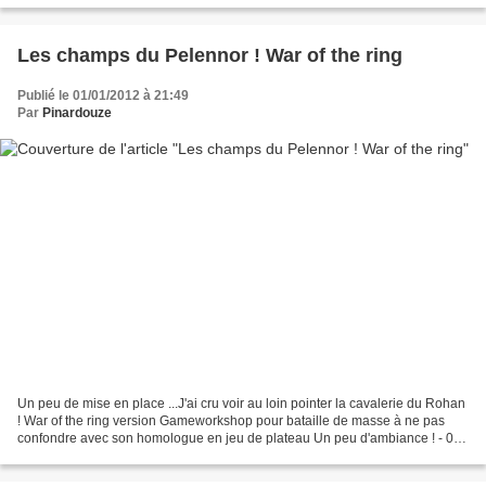
Les champs du Pelennor ! War of the ring
Publié le 01/01/2012 à 21:49
Par
Pinardouze
Un peu de mise en place ...J'ai cru voir au loin pointer la cavalerie du Rohan
! War of the ring version Gameworkshop pour bataille de masse à ne pas
confondre avec son homologue en jeu de plateau Un peu d'ambiance ! - 01
A Storm is Coming.zip Qui a...