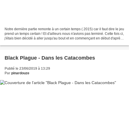
Notre dernière partie remonte à un certain temps ( 2015) car il faut dire le jeu
prend un temps certain ! Et d'ailleurs nous n'avions pas terminé. Cette fois ci,
j'étais bien décidé à aller jusqu'au bout et en commençant en début d'après
midi et sans...
Black Plague - Dans les Catacombes
Publié le 23/06/2019 à 13:29
Par
pinardouze