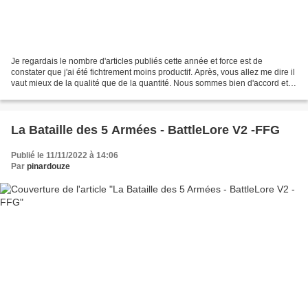
Je regardais le nombre d'articles publiés cette année et force est de
constater que j'ai été fichtrement moins productif. Après, vous allez me dire il
vaut mieux de la qualité que de la quantité. Nous sommes bien d'accord et
c'est vrai que sans vouloir...
La Bataille des 5 Armées - BattleLore V2 -FFG
Publié le 11/11/2022 à 14:06
Par
pinardouze