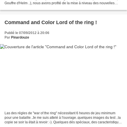
Gouffre d'Helm ..), nous avons profité de la mise à niveau des nouvelles
règles du seigneur des anneaux : le...
Command and Color Lord of the ring !
Publié le 07/09/2012 à 20:06
Par
Pinardouze
Las des régles de "war of the ring" nécessitant 6 heures de jeu minimum
pour une bataille. Je me suis attelé à l'ouvrage..quelques images du test ..la
copie se soir la était à revoir :-). Quelques dés spéciaux, des caracteristiques
lisibles des unities...