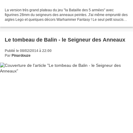
La version très grand plateau du jeu "la Bataille des 5 armées" avec
figurines 28mm du seigneurs des anneaux peintes. J'ai même emprunté des
aigles Lego et quelques décors Warhammer Fantasy ! Le seul petit soucis
est la réglette de tir à l'arc qui est...
Le tombeau de Balin - le Seigneur des Anneaux
Publié le 08/02/2014 à 22:00
Par
Pinardouze