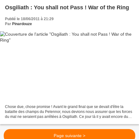
Osgiliath : You shall not Pass ! War of the Ring
Publié le 18/06/2011 à 21:29
Par
Pinardouze
Chose due, chose promise ! Avant le grand final que se devait d'être la
bataille des champs du Pelennor, nous devions nous assurer que les forces
du mal ne seraient pas arrêtées à Osgiliath. Ce jour là il y avait encore du
beau monde à table.... Vous...
Page suivante >