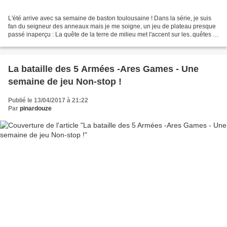
L'été arrive avec sa semaine de baston toulousaine ! Dans la série, je suis
fan du seigneur des anneaux mais je me soigne, un jeu de plateau presque
passé inaperçu : La quête de la terre de milieu met l'accent sur les..quêtes !
Et oui si dans "War of...
La bataille des 5 Armées -Ares Games - Une
semaine de jeu Non-stop !
Publié le 13/04/2017 à 21:22
Par
pinardouze