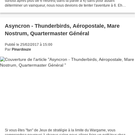
surtout àprès plus de 6 heures( dans la partie à 4) sans pour autant
déterminer un vainqueur, nous nous devions de tenter l'aventure à 6. Eh
bien je vous le confirme dans ce cas...
Asyncron - Thunderbirds, Aéropostale, Mare
Nostrum, Quartermaster Général
Publié le 25/02/2017 à 15:00
Par
Pinardouze
Si vous êtes "fan" de Jeux de stratégie à la limite du Wargame, vous
comprendrez pourquoi à chaque salon nous allons faire un petit tour chez