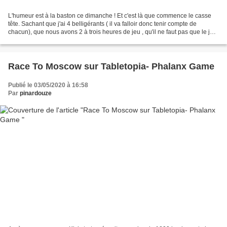
L'humeur est à la baston ce dimanche ! Et c'est là que commence le casse
tête. Sachant que j'ai 4 belligérants ( il va falloir donc tenir compte de
chacun), que nous avons 2 à trois heures de jeu , qu'il ne faut pas que le jeu
soit trop thématique (cela...
Race To Moscow sur Tabletopia- Phalanx Game
Publié le 03/05/2020 à 16:58
Par
pinardouze