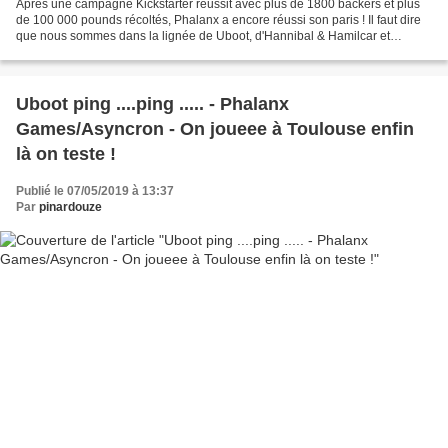
Après une campagne Kickstarter réussit avec plus de 1800 backers et plus
de 100 000 pounds récoltés, Phalanx a encore réussi son paris ! Il faut dire
que nous sommes dans la lignée de Uboot, d'Hannibal & Hamilcar et
récément de Successors ( pas encore...
Uboot ping ....ping ..... - Phalanx
Games/Asyncron - On joueee à Toulouse enfin
là on teste !
Publié le 07/05/2019 à 13:37
Par
pinardouze