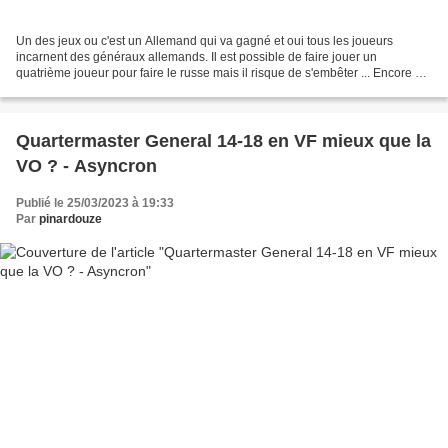
Un des jeux ou c'est un Allemand qui va gagné et oui tous les joueurs
incarnent des généraux allemands. Il est possible de faire jouer un
quatrième joueur pour faire le russe mais il risque de s'embêter ... Encore un
kickstarter passé par la période Covid...
Quartermaster General 14-18 en VF mieux que la
VO ? - Asyncron
Publié le 25/03/2023 à 19:33
Par
pinardouze