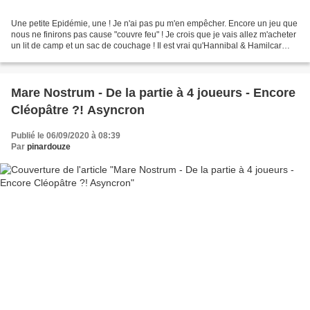
Une petite Epidémie, une ! Je n'ai pas pu m'en empêcher. Encore un jeu que
nous ne finirons pas cause "couvre feu" ! Je crois que je vais allez m'acheter
un lit de camp et un sac de couchage ! Il est vrai qu'Hannibal & Hamilcar
nécessite un peu plus de...
Mare Nostrum - De la partie à 4 joueurs - Encore
Cléopâtre ?! Asyncron
Publié le 06/09/2020 à 08:39
Par
pinardouze