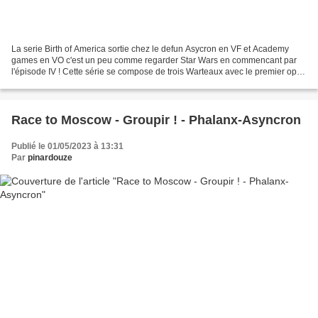
La serie Birth of America sortie chez le defun Asycron en VF et Academy
games en VO c'est un peu comme regarder Star Wars en commencant par
l'épisode IV ! Cette série se compose de trois Warteaux avec le premier opus
"1812 l Invasion du Canada" sortie...
Race to Moscow - Groupir ! - Phalanx-Asyncron
Publié le 01/05/2023 à 13:31
Par
pinardouze