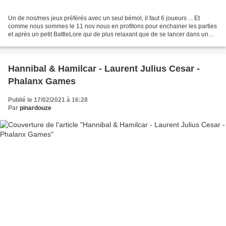
Un de nos/mes jeux préférés avec un seul bémol, il faut 6 joueurs ... Et
comme nous sommes le 11 nov nous en profitons pour enchainer les parties
et après un petit BattleLore qui de plus relaxant que de se lancer dans un
conflit mondial pour une session...
Hannibal & Hamilcar - Laurent Julius Cesar -
Phalanx Games
Publié le 17/02/2021 à 16:28
Par
pinardouze