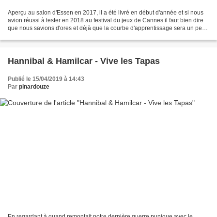
Aperçu au salon d'Essen en 2017, il a été livré en début d'année et si nous
avion réussi à tester en 2018 au festival du jeux de Cannes il faut bien dire
que nous savions d'ores et déjà que la courbe d'apprentissage sera un peu
plus longue qu'un simple...
Hannibal & Hamilcar - Vive les Tapas
Publié le 15/04/2019 à 14:43
Par
pinardouze
En regardant à quand remontait notre dernière guerre punique avec le