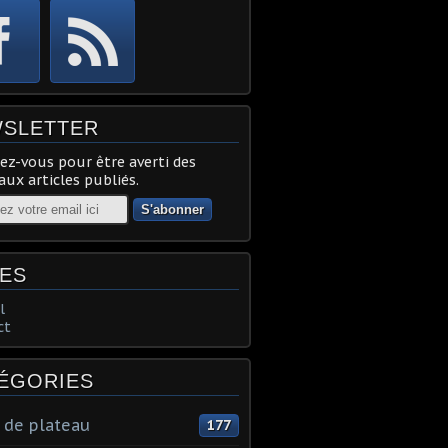
SLETTER
z-vous pour être averti des
ux articles publiés.
ES
l
ct
ÉGORIES
 de plateau
177