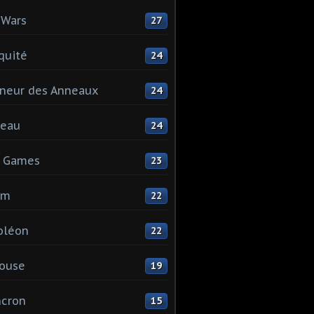
 Wars
27
quité
24
neur des Anneaux
24
teau
24
s Games
23
mm
22
oléon
22
ouse
19
ncron
15