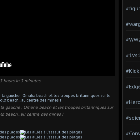
#figu
#war
#WW
#1vs
#Kick
3 hours in 3 minutes
#Edg
#Hero
r la gauche , Omaha beach et les troupes britanniques sur
old beach...au centre des mines !
#scie
#Con