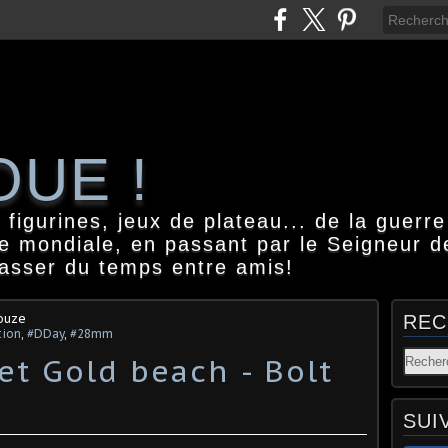
OUE !
igurines, jeux de plateau... de la guerre
e mondiale, en passant par le Seigneur d
passer du temps entre amis!
ouze
REC
tion
,
#DDay
,
#28mm
t Gold beach - Bolt
SUI