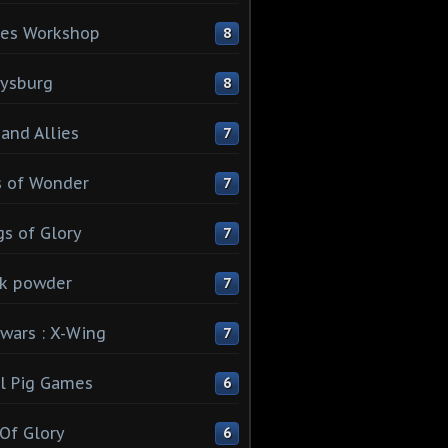
es Workshop
8
ysburg
8
 and Allies
7
 of Wonder
7
s of Glory
7
k powder
7
 wars : X-Wing
7
l Pig Games
6
 Of Glory
6