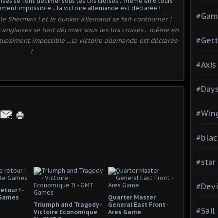
#Gam
 le Sherman ! et le bunker allemand se fait contourner !
 anglaises se font décimer sous les tirs croisés... même en
#Gett
 quasiment impossible ...la victoire allemande est déclarée
!
#Axis
#Days
#Wing
#blac
#star
#Devi
tour ! -
 Games
Quarter Master
Triumph and Tragedy -
General East Front -
#Sail
Victoire Economique
Ares Game