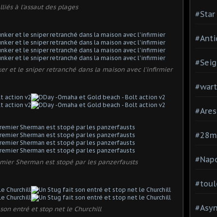
lliés à l'assaut des plages
#Star
#Anti
#Seig
r et le sniper retranché dans la maison avec l'infirmier
#war
#Are
#28
#Nap
emier Sherman est stopé par les panzerfausts
#toul
#Asy
son entré et stop net le Churchill