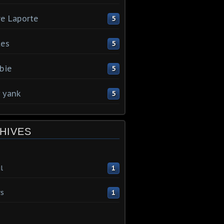
re Laporte
5
tes
5
bie
5
y yank
5
HIVES
l
1
s
1