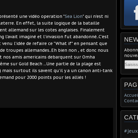
présenté une vidéo operation "
Sea Lion
" qui n'est ni
terre. En effet, la suite logique de la bataille
nt allemand sur les cotes anglaises. Finalement
 l'avait imaginé et l'invasion fut abandonné..C'est
NEW
 venu l'idée de refaire ce "What if" en pensant que
Abonne
de troupes allemandes..Eh bien non , et donc nous
nouvea
 et nos amis americains debarquent sur Omha
Email
me sur Gold Beach ...Une partie de la plage est
) mais surtout ils savent qu'il y a un canon anti-tank
lemand pour 2000 points pour les alliés !
PAG
Accuei
Conta
CAT
#jeux