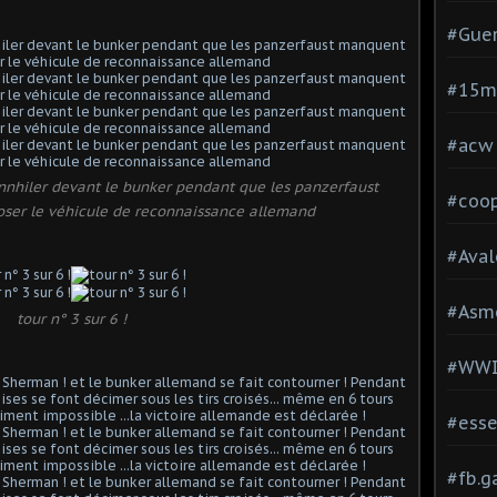
#Guer
#15
#acw
annhiler devant le bunker pendant que les panzerfaust
#coop
ser le véhicule de reconnaissance allemand
#Aval
#Asm
tour n° 3 sur 6 !
#WW
#esse
#fb.