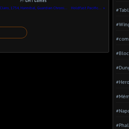
?! - GMT Games
Une semaine de Jeux ! Forteresses & Clans, 1754, Hannibal, Guardian Chronicles 2, Dice Masters,Tiny Epic Galaxy, Marvel Heroes
Holdfast Pacific - Worthington
#Tabl
#Wing
#com
#Bloc
#Dun
#Hero
#Mém
#Nap
#Pha