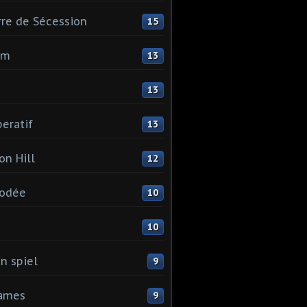
re de Sécession
15
mm
13
13
eratif
13
on Hill
12
odée
10
I
10
n spiel
9
games
9