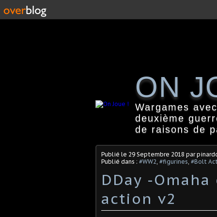
ON J
Wargames avec f
deuxième guerr
de raisons de 
Publié le
29 Septembre 2018
par pinard
Publié dans :
#WW2
,
#figurines
,
#Bolt Ac
DDay -Omaha e
action v2