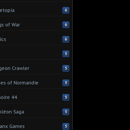
etopia
6
s of War
6
ics
6
5
geon Crawler
5
es of Normandie
5
oire 44
5
oléon Saga
5
lanx Games
5