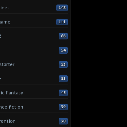
rines
148
game
111
2
66
1
54
starter
53
e
51
ic Fantasy
45
nce fiction
39
vention
30