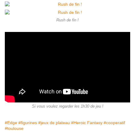
Rush de fin !
Si vous voulez regarder les 1h30 de jeu !
#Edge
#figurines
#jeux de plateau
#Heroic Fantasy
#cooperatif
#toulouse