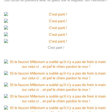
Les forces en présence avec en guest star le seigneur Sith Hierskoun !
C'est parti !