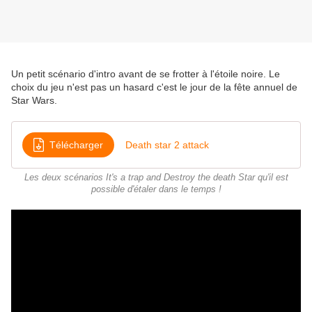
Un petit scénario d'intro avant de se frotter à l'étoile noire. Le
choix du jeu n'est pas un hasard c'est le jour de la fête annuel de
Star Wars.
Télécharger
Death star 2 attack
Les deux scénarios It's a trap and Destroy the death Star qu'il est
possible d'étaler dans le temps !