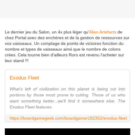
Le dernier jeu du Salon, un 4x plus léger qu'
Alien Artefacts
de
chez Portal avec des enchères et de la gestion de ressources sur
vos vaisseaux. Un comptage de points de victoires fonction du
nombre et types de vaisseaux ainsi que le nombre de colons
crées. Cela tourne bien d'ailleurs Roro est revenu l'acheter sur
leur stand !!!
Exodus Fleet
What's left of civilization on this planet is being cut into
portions by those most prone to cutting. Those of us who
want something better...we'll find it somewhere else. The
Exodus Fleet features
https://boardgamegeek.com/boardgame/182352/exodus-fleet