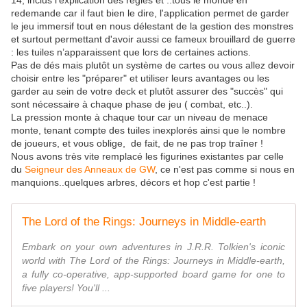
14, inclus l'explication des règles et ..tous le monde en
redemande car il faut bien le dire, l'application permet de garder
le jeu immersif tout en nous délestant de la gestion des monstres
et surtout permettant d'avoir aussi ce fameux brouillard de guerre
: les tuiles n’apparaissent que lors de certaines actions.
Pas de dés mais plutôt un système de cartes ou vous allez devoir
choisir entre les "préparer" et utiliser leurs avantages ou les
garder au sein de votre deck et plutôt assurer des "succès" qui
sont nécessaire à chaque phase de jeu ( combat, etc..).
La pression monte à chaque tour car un niveau de menace
monte, tenant compte des tuiles inexplorés ainsi que le nombre
de joueurs, et vous oblige, de fait, de ne pas trop traîner !
Nous avons très vite remplacé les figurines existantes par celle
du
Seigneur des Anneaux de GW
, ce n'est pas comme si nous en
manquions..quelques arbres, décors et hop c'est partie !
The Lord of the Rings: Journeys in Middle-earth
Embark on your own adventures in J.R.R. Tolkien's iconic
world with The Lord of the Rings: Journeys in Middle-earth,
a fully co-operative, app-supported board game for one to
five players! You'll ...