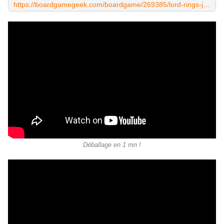
https://boardgamegeek.com/boardgame/269385/lord-rings-journeys-middle-earth
Déballage en 1 mn !