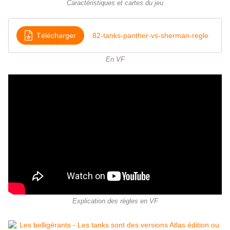
Caractéristiques et cartes du jeu
Télécharger
82-tanks-panther-vs-sherman-regle
En VF
Explication des règles en VF