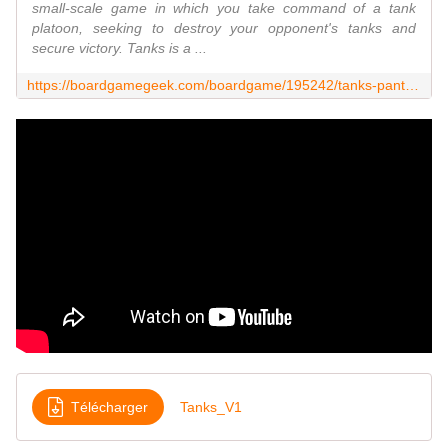
small-scale game in which you take command of a tank
platoon, seeking to destroy your opponent's tanks and
secure victory. Tanks is a ...
https://boardgamegeek.com/boardgame/195242/tanks-panther-vs-sherman
Télécharger
Tanks_V1