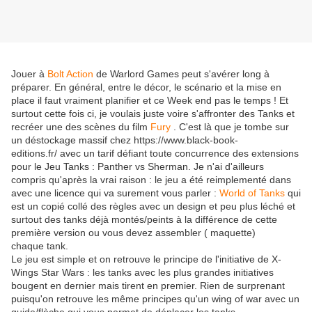
Jouer à
Bolt Action
de Warlord Games peut s'avérer long à
préparer. En général, entre le décor, le scénario et la mise en
place il faut vraiment planifier et ce Week end pas le temps ! Et
surtout cette fois ci, je voulais juste voire s'affronter des Tanks et
recréer une des scènes du film
Fury
. C'est là que je tombe sur
un déstockage massif chez https://www.black-book-
editions.fr/ avec un tarif défiant toute concurrence des extensions
pour le Jeu Tanks : Panther vs Sherman. Je n'ai d'ailleurs
compris qu'après la vrai raison : le jeu a été reimplementé dans
avec une licence qui va surement vous parler :
World of Tanks
qui
est un copié collé des règles avec un design et peu plus léché et
surtout des tanks déjà montés/peints à la différence de cette
première version ou vous devez assembler ( maquette)
chaque tank.
Le jeu est simple et on retrouve le principe de l'initiative de X-
Wings Star Wars : les tanks avec les plus grandes initiatives
bougent en dernier mais tirent en premier. Rien de surprenant
puisqu'on retrouve les même principes qu'un wing of war avec un