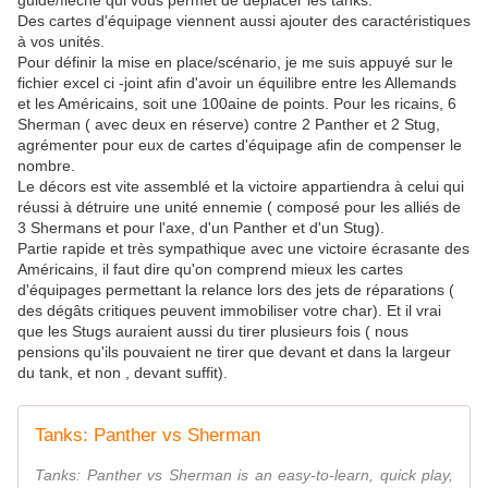
guide/flèche qui vous permet de déplacer les tanks.
Des cartes d'équipage viennent aussi ajouter des caractéristiques
à vos unités.
Pour définir la mise en place/scénario, je me suis appuyé sur le
fichier excel ci -joint afin d'avoir un équilibre entre les Allemands
et les Américains, soit une 100aine de points. Pour les ricains, 6
Sherman ( avec deux en réserve) contre 2 Panther et 2 Stug,
agrémenter pour eux de cartes d'équipage afin de compenser le
nombre.
Le décors est vite assemblé et la victoire appartiendra à celui qui
réussi à détruire une unité ennemie ( composé pour les alliés de
3 Shermans et pour l'axe, d'un Panther et d'un Stug).
Partie rapide et très sympathique avec une victoire écrasante des
Américains, il faut dire qu'on comprend mieux les cartes
d'équipages permettant la relance lors des jets de réparations (
des dégâts critiques peuvent immobiliser votre char). Et il vrai
que les Stugs auraient aussi du tirer plusieurs fois ( nous
pensions qu'ils pouvaient ne tirer que devant et dans la largeur
du tank, et non , devant suffit).
Tanks: Panther vs Sherman
Tanks: Panther vs Sherman is an easy-to-learn, quick play,