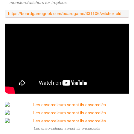
monsters/witchers for trophies.
https://boardgamegeek.com/boardgame/331106/witcher-old-world
Les ensorceleurs seront ils ensorcelés