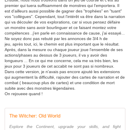
Ensuite, nous nous trouvons dans un jeu de course et c'est au
premier qui tuera suffisamment de monstres qui l'emportera. Il
est d'ailleurs aussi possible de gagner des "trophées" en "tuant"
vos "collègues". Cependant, tout l'intérêt va être dans la narration
qui va découler de vos explorations, car si vous pensez défaire
un monstre sans avoir bourlinguer et ce faisant montez votre
compétences ..j'en parle en connaissance de cause, j'ai essayé...
Ne soyez donc pas rebuté par les annonces de 3/4 h de
jeu, après tout, ici, le chemin est plus important que le résultat.
Après, dans la mesure ou chaque joueur joue l'ensemble de ses
actions/phases au dessus de 3 joueurs, il va y avoir des
longueurs ... En ce qui me concerne, cela me va très bien, les
jeux pour 3 joueurs de cet accabit ne sont pas si nombreux.
Dans cette version, je n'avais pas encore ajouté les extensions
qui augmentent la difficulté, rajouter des cartes de narration et de
combat ( beaucoup plus de cartes) et une condition de mort
subite avec des monstres légendaires.
On rejoueee quand !
The Witcher: Old World
Explore the Continent, upgrade your skills, and fight