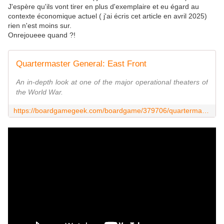
J'espère qu'ils vont tirer en plus d'exemplaire et eu égard au
contexte économique actuel ( j'ai écris cet article en avril 2025)
rien n'est moins sur.
Onrejoueee quand ?!
Quartermaster General: East Front
An in-depth look at one of the major operational theaters of
the World War.
https://boardgamegeek.com/boardgame/379706/quartermaster-general-east-front