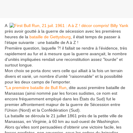
A
près avoir goutté à la guerre de sécession avec les premières
heures de la
bataille de Gettysburg
, il était temps de passer à
l'étape suivante : une bataille de A à Z !
Première question, laquelle ?! il fallait se rendre à l'évidence, très
rapidement au fur et à mesure que la guerre avançait, le nombre
d'unités impliquées rendait une reconstitution assez "lourde" et
surtout longue.
Mon choix se porta donc vers celle qui alliait à la fois un terrain
divers et varié, un nombre d'unité "raisonnable" et la possibilité
pour les deux camps de l'emporter.
"
La première bataille de Bull Run
, dite aussi première bataille de
Manassas (ainsi nommé par les forces sudistes, ce nom est
encore fréquemment employé dans les États du Sud) fut le
premier affrontement majeur de la guerre de Sécession entre
l'Union (Nord) et la Confédération (Sud).
La bataille se déroula le 21 juillet 1861 près de la petite ville de
Manassas, en Virginie, à 60 km au sud-ouest de Washington.
Alors qu'elles sont persuadées d'obtenir une victoire facile, les
forces nordistes, non aguerries, sous les ordres du brigadier