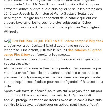
generalnote 1 Irvin McDowell traversent la rivière Bull Run pour
affronter l'armée sudiste guère plus aguerrie sous les ordres des
généraux Joseph E. Johnston et Pierre Gustave Toutant de
Beauregard. Malgré un engagement de la bataille qui leur est
d'abord favorable, les forces nordistes subissent un échec
cuisant et, mises en déroute, doivent se replier sur Washington."
Wikipedia
Av
ant d'arriver à ce résultat, il fallut d'abord faire un peu de
recherche. Finalement, j'utilisais le recueil
des batailles du grand
est de Fire & fury
et m'attelait à l'ouvrage....
Environ un moi fut nécessaire pour arriver au résultat que vous
pouvez visualiser.
Afin de pouvoir recréer le théatre d'opération, j'ai commencé par
mettre la carte à l'echelle en attachant ensuite la carte sur des
plaquues de polystyrène, elles même collées sur une plaque de
contreplaqué assez épaisse pour ne pas "gondoler" à cause de la
colle.
Après avoir travaillé déssiné les reliefs sur le polystyrène, un peu
de grattage ! Ensuite, recouvrir les reliefts de "papier craft
floqué", protégé les zones de rivières avec de la colle à bois puis
peindre le tous avant d'appliquer un gel donnant l'aspect "eau".