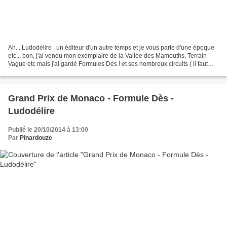
Ah... Ludodélire , un éditeur d'un autre temps et je vous parle d'une époque
etc... bon, j'ai vendu mon exemplaire de la Vallée des Mamouths, Terrain
Vague etc mais j'ai gardé Formules Dés ! et ses nombreux circuits ( il faut
dire que les autres avaient...
Grand Prix de Monaco - Formule Dès -
Ludodélire
Publié le 20/10/2014 à 13:00
Par
Pinardouze