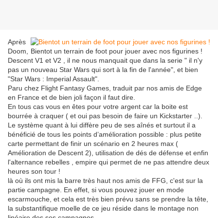
Après
Doom,
Bientot un terrain de foot pour jouer avec nos figurines !
Descent V1 et V2 , il ne nous manquait que dans la serie " il n'y
pas un nouveau Star Wars qui sort à la fin de l'année", et bien
"Star Wars : Imperial Assault".
Paru chez Flight Fantasy Games, traduit par nos amis de Edge
en France et de bien joli façon il faut dire.
En tous cas vous en êtes pour votre argent car la boite est
bourrée à craquer ( et oui pas besoin de faire un Kickstarter ..).
Le système quant à lui diffère peu de ses aînés et surtout il a
bénéficié de tous les points d’amélioration possible : plus petite
carte permettant de finir un scénario en 2 heures max (
Amélioration de Descent 2), utilisation de dés de défense et enfin
l'alternance rebelles , empire qui permet de ne pas attendre deux
heures son tour !
là où ils ont mis la barre très haut nos amis de FFG, c'est sur la
partie campagne. En effet, si vous pouvez jouer en mode
escarmouche, et cela est très bien prévu sans se prendre la tête,
la substantifique moelle de ce jeu réside dans le montage non
linéaire des ses campagnes.