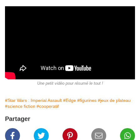
Une petit vidéo pour résumé le tout !
#Star Wars : Imperial Assault
#Edge
#figurines
#jeux de plateau
#science fiction
#cooperatif
Partager