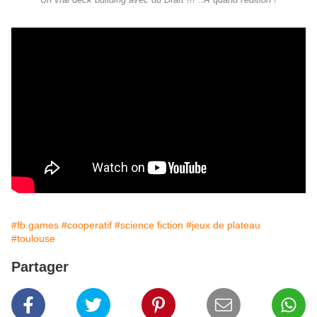
Un vrai deck building avec du Draft !!! ..A quand l'édition !
#fb.games
#cooperatif
#science fiction
#jeux de plateau
#toulouse
Partager