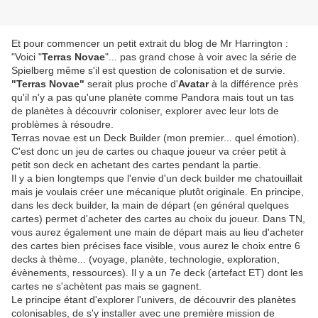
Et pour commencer un petit extrait du blog de Mr Harrington :
"Voici "
Terras Novae
"... pas grand chose à voir avec la série de
Spielberg même s'il est question de colonisation et de survie.
"Terras Novae"
serait plus proche d'
Avatar
à la différence près
qu'il n'y a pas qu'une planète comme Pandora mais tout un tas
de planètes à découvrir coloniser, explorer avec leur lots de
problèmes à résoudre.
Terras novae est un Deck Builder (mon premier... quel émotion).
C'est donc un jeu de cartes ou chaque joueur va créer petit à
petit son deck en achetant des cartes pendant la partie.
Il y a bien longtemps que l'envie d'un deck builder me chatouillait
mais je voulais créer une mécanique plutôt originale. En principe,
dans les deck builder, la main de départ (en général quelques
cartes) permet d'acheter des cartes au choix du joueur. Dans TN,
vous aurez également une main de départ mais au lieu d'acheter
des cartes bien précises face visible, vous aurez le choix entre 6
decks à thème... (voyage, planète, technologie, exploration,
évènements, ressources). Il y a un 7e deck (artefact ET) dont les
cartes ne s'achètent pas mais se gagnent.
Le principe étant d'explorer l'univers, de découvrir des planètes
colonisables, de s'y installer avec une première mission de