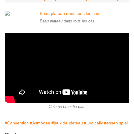
Beau plateau dans tous les cas
Cela ne bronche pas!
#Convention
#Asmodée
#jeux de plateau
#Ludically
#essen spiel