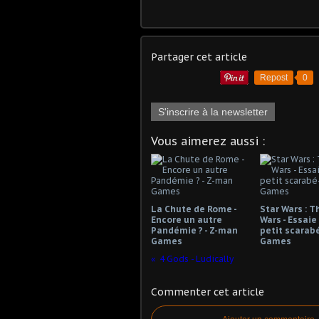
Partager cet article
Repost
0
S'inscrire à la newsletter
Vous aimerez aussi :
La Chute de Rome -
Star Wars : T
Encore un autre
Wars - Essaie
Pandémie ? - Z-man
petit scarab
Games
Games
4 Gods - Ludically
Commenter cet article