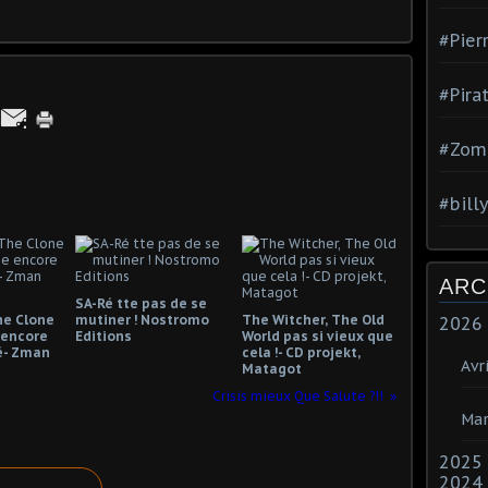
#Pier
#Pira
#Zom
#bill
ARC
SA-Ré tte pas de se
he Clone
mutiner ! Nostromo
The Witcher, The Old
2026
 encore
Editions
World pas si vieux que
é- Zman
cela !- CD projekt,
Avri
Matagot
Crisis mieux Que Salute ?!!
Mar
2025
2024