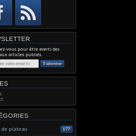
SLETTER
z-vous pour être averti des
ux articles publiés.
ES
l
ct
ÉGORIES
 de plateau
177