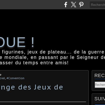
OUE !
igurines, jeux de plateau... de la guerre
e mondiale, en passant par le Seigneur d
passer du temps entre amis!
e
REC
piel
,
#Convention
nge des Jeux de
SUI