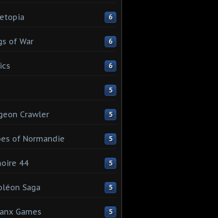
etopia
6
s of War
6
ics
6
5
geon Crawler
5
es of Normandie
5
oire 44
5
oléon Saga
5
lanx Games
5