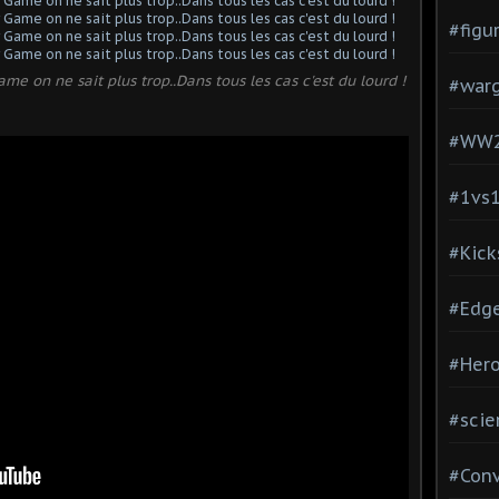
#figu
e on ne sait plus trop..Dans tous les cas c'est du lourd !
#war
#WW
#1vs
#Kick
#Edg
#Hero
#scie
#Con