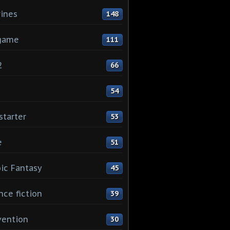
rines
148
game
111
2
66
1
54
starter
53
e
51
ic Fantasy
45
nce fiction
39
vention
30