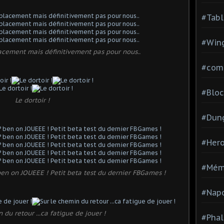
#Tabl
#Wing
lacement mais définitivement pas pour nous..
#com
#Bloc
Le dortoir !
#Dun
#Hero
#Mém
? ben on JOUEEE ! Petit beta test du dernier FBGames !
#Nap
 du retour ...ca fatigue de jouer !
#Pha