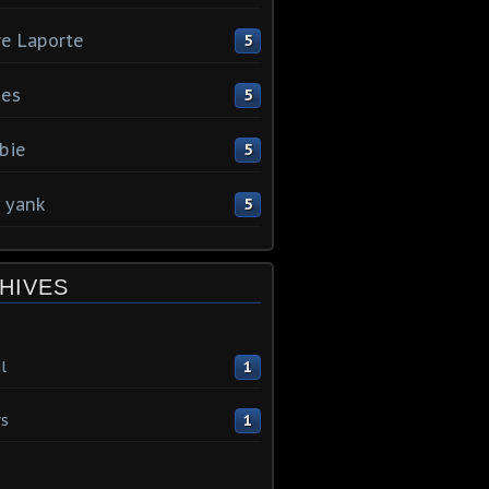
re Laporte
5
tes
5
bie
5
y yank
5
HIVES
l
1
s
1