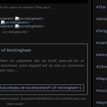
#Star
on du salon en version Time laps
#Anti
#Seig
Les belligérants !
#war
f of Nottingham
#Are
ham: Un palpitant jeu de bluff, pots-de-vin et
archand, votre objectif est de tirer un maximum
#28
is vous ...
#Nap
trac.net/jeu-de-societe/sheriff-of-nottingham-1
#toul
ons essayé. Les autres bénéficient d'un article pour eux
#Asy
tous seuls !