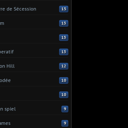
re de Sécession
15
mm
13
13
eratif
13
on Hill
12
odée
10
I
10
n spiel
9
games
9