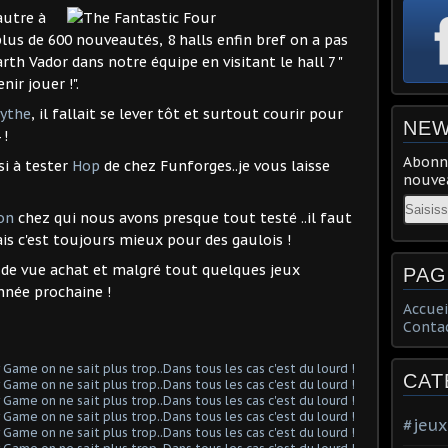
autre à
plus de 600 nouveautés, 8 halls enfin bref on a pas
rth Vador dans notre équipe en visitant le hall 7 "
nir jouer !".
cythe
, il fallait se lever tôt et surtout courir pour
NEW
 !
Abonne
i à tester
Hop
de chez Funforges..je vous laisse
nouvea
Email
on
chez qui nous avons presque tout testé ..il faut
ais c'est toujours mieux pour des gaulois !
t de vue achat et malgré tout quelques jeux
PAG
nnée prochaine !
Accuei
Conta
CAT
#jeux