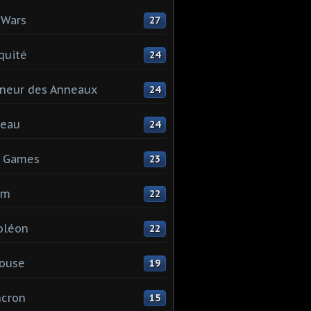
 Wars
27
quité
24
neur des Anneaux
24
teau
24
s Games
23
mm
22
oléon
22
ouse
19
ncron
15