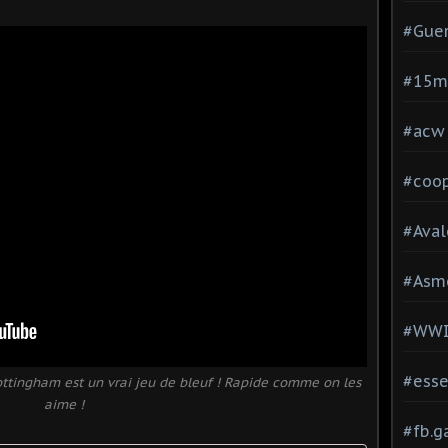
#Guer
#15
#acw
#coop
#Aval
#Asm
#WW
#esse
ottingham est un vrai jeu de bleuf ! Rapide comme on les
aime !
#fb.