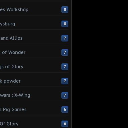
es Workshop
8
ysburg
8
 and Allies
7
 of Wonder
7
s of Glory
7
k powder
7
 wars : X-Wing
7
l Pig Games
6
 Of Glory
6