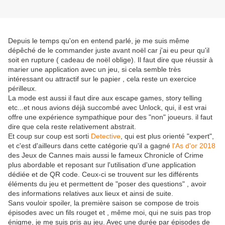
Depuis le temps qu'on en entend parlé, je me suis même
dépêché de le commander juste avant noël car j'ai eu peur qu'il
soit en rupture ( cadeau de noël oblige). Il faut dire que réussir à
marier une application avec un jeu, si cela semble très
intéressant ou attractif sur le papier , cela reste un exercice
périlleux.
La mode est aussi il faut dire aux escape games, story telling
etc...et nous avions déjà succombé avec Unlock, qui, il est vrai
offre une expérience sympathique pour des "non" joueurs. il faut
dire que cela reste relativement abstrait.
Et coup sur coup est sorti
Detective
, qui est plus orienté "expert",
et c'est d'ailleurs dans cette catégorie qu'il a gagné
l'As d'or 2018
des Jeux de Cannes mais aussi le fameux Chronicle of Crime
plus abordable et reposant sur l'utilisation d'une application
dédiée et de QR code. Ceux-ci se trouvent sur les différents
éléments du jeu et permettent de "poser des questions" , avoir
des informations relatives aux lieux et ainsi de suite.
Sans vouloir spoiler, la première saison se compose de trois
épisodes avec un fils rouget et , même moi, qui ne suis pas trop
énigme, je me suis pris au jeu. Avec une durée par épisodes de