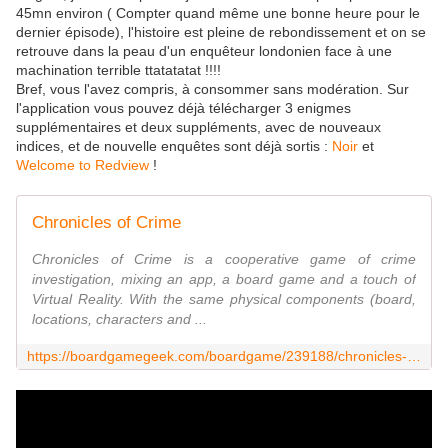
45mn environ ( Compter quand même une bonne heure pour le
dernier épisode), l'histoire est pleine de rebondissement et on se
retrouve dans la peau d'un enquêteur londonien face à une
machination terrible ttatatatat !!!!
Bref, vous l'avez compris, à consommer sans modération. Sur
l'application vous pouvez déjà télécharger 3 enigmes
supplémentaires et deux suppléments, avec de nouveaux
indices, et de nouvelle enquêtes sont déjà sortis :
Noir
et
Welcome to Redview
!
Chronicles of Crime
Chronicles of Crime is a cooperative game of crime
investigation, mixing an app, a board game and a touch of
Virtual Reality. With the same physical components (board,
locations, characters and ...
https://boardgamegeek.com/boardgame/239188/chronicles-crime