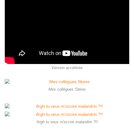
Version accélérée
Mes collègues Sbires
Argh tu veux m'occire malandrin ?!!