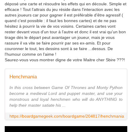
déposé une carte et résoudre les effets qui en découle. Simple et
efficace ! Tout l'attrais du jeu réside dans l'interaction avec les
autres joueurs car pour gagner il est préférable d'être agressif (
quand c'est possible : il faut les bonnes cartes) et de ne pas
hésitez à pourrir la vie de vos voisins. Certaines cartes vont
rester devant vous d'un tour à l'autre et donc il est vrai qu'un bon
tirage dés le départ peut avantager un joueur, mais je vous
rassure il va vite se faire pourrir par ses ex-amis. Et pour
couronner le tout, les dessins sont à se faire ...dessus. De
l'humour comme on l'aime !
Saurez-vous vous montrer digne de votre Maitre cher Sbire ???!
Henchmania
In this cross between Game Of Thrones and Monty Python
become a medieval Lord and puppet master, and use your
monstrous and loyal henchmen who will do ANYTHING to
help their master satiate his ...
https://boardgamegeek.com/boardgame/204817/henchmania