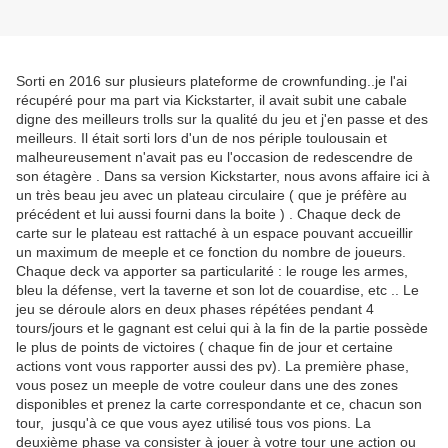
Sorti en 2016 sur plusieurs plateforme de crownfunding..je l'ai
récupéré pour ma part via Kickstarter, il avait subit une cabale
digne des meilleurs trolls sur la qualité du jeu et j'en passe et des
meilleurs. Il était sorti lors d'un de nos périple toulousain et
malheureusement n'avait pas eu l'occasion de redescendre de
son étagère . Dans sa version Kickstarter, nous avons affaire ici à
un très beau jeu avec un plateau circulaire ( que je préfère au
précédent et lui aussi fourni dans la boite ) . Chaque deck de
carte sur le plateau est rattaché à un espace pouvant accueillir
un maximum de meeple et ce fonction du nombre de joueurs.
Chaque deck va apporter sa particularité : le rouge les armes,
bleu la défense, vert la taverne et son lot de couardise, etc .. Le
jeu se déroule alors en deux phases répétées pendant 4
tours/jours et le gagnant est celui qui à la fin de la partie possède
le plus de points de victoires ( chaque fin de jour et certaine
actions vont vous rapporter aussi des pv). La première phase,
vous posez un meeple de votre couleur dans une des zones
disponibles et prenez la carte correspondante et ce, chacun son
tour, jusqu'à ce que vous ayez utilisé tous vos pions. La
deuxième phase va consister à jouer à votre tour une action ou