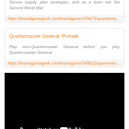
Secure supply, plan strategies, and as a team win the
Second World War.
https://boardgamegeek.com/boardgame/159473/quartermaster-general
Quartermaster General: Prelude
Play mini-Quartermaster General before you play
Quartermaster General.
https://boardgamegeek.com/boardgame/249522/quartermaster-general-prelude