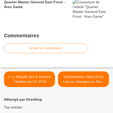
Quarter Master General East Front -
Ares Game
Commentaires
Ajouter un commentaire
< La Bataille des 5 Armées
GloomHaven Jaws of the
- BattleLore V2 -FFG
Lion ou Voyages en Terre
du Milieu ? Cephalofair
Games vs FFG >
Hébergé par Overblog
Top articles