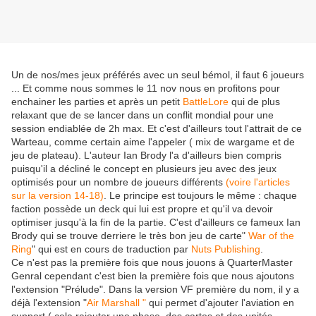
Un de nos/mes jeux préférés avec un seul bémol, il faut 6 joueurs
... Et comme nous sommes le 11 nov nous en profitons pour
enchainer les parties et après un petit
BattleLore
qui de plus
relaxant que de se lancer dans un conflit mondial pour une
session endiablée de 2h max. Et c'est d'ailleurs tout l'attrait de ce
Warteau, comme certain aime l'appeler ( mix de wargame et de
jeu de plateau). L'auteur Ian Brody l'a d'ailleurs bien compris
puisqu'il a décliné le concept en plusieurs jeu avec des jeux
optimisés pour un nombre de joueurs différents
(voire l'articles
sur la version 14-18)
. Le principe est toujours le même : chaque
faction possède un deck qui lui est propre et qu'il va devoir
optimiser jusqu'à la fin de la partie. C'est d'ailleurs ce fameux Ian
Brody qui se trouve derriere le très bon jeu de carte"
War of the
Ring
" qui est en cours de traduction par
Nuts Publishing
.
Ce n'est pas la première fois que nous jouons à QuarterMaster
Genral cependant c'est bien la première fois que nous ajoutons
l'extension "Prélude". Dans la version VF première du nom, il y a
déjà l'extension "
Air Marshall "
qui permet d'ajouter l'aviation en