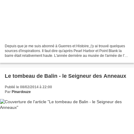
Depuis que je me suis abonné à Guerres et Histoire, j'y ai trouvé quelques
sources d'inspirations. Il faut dire qu'après Pearl Harbor et Point Blank la
barre était relativement haute. L'année dernière au musée de l'armée de l'air
en République Tchèque...
Le tombeau de Balin - le Seigneur des Anneaux
Publié le 08/02/2014 à 22:00
Par
Pinardouze