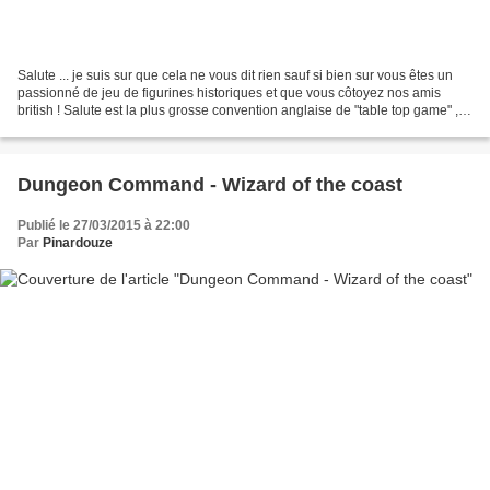
Salute ... je suis sur que cela ne vous dit rien sauf si bien sur vous êtes un
passionné de jeu de figurines historiques et que vous côtoyez nos amis
british ! Salute est la plus grosse convention anglaise de "table top game" , et
ce depuis 1980 bref...
Dungeon Command - Wizard of the coast
Publié le 27/03/2015 à 22:00
Par
Pinardouze