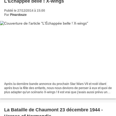
L'Échappée belle ! X-wings
Publié le 27/12/2014 à 15:00
Par
Pinardouze
Après la dernière bande annonce du prochain Star Wars VII et noël étant
après tous la fête des enfants, nous nous devions de penser à eux et quoi de
plus adapter qu'un scénario X-wings ! Il est vrai que j'avais aussi prévu une
suite à "Echapper de Hoth"...
La Bataille de Chaumont 23 décembre 1944 -