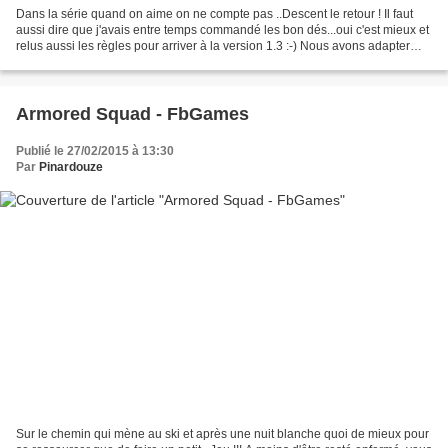
Dans la série quand on aime on ne compte pas ..Descent le retour ! Il faut
aussi dire que j'avais entre temps commandé les bon dés...oui c'est mieux et
relus aussi les règles pour arriver à la version 1.3 :-) Nous avons adapter
certain des anciens floor...
Armored Squad - FbGames
Publié le 27/02/2015 à 13:30
Par
Pinardouze
Sur le chemin qui mène au ski et après une nuit blanche quoi de mieux pour