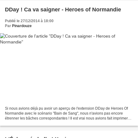
DDay ! Ca va saigner - Heroes of Normandie
Publié le 27/12/2014 à 18:00
Par
Pinardouze
Si nous avions déjà pu avoir un aperçu de l'extension DDay de Heroes Of
Normandie avec le scénario "Bain de Sang", nous n'avions pas encore
étrenner les bâches correspondantes ! Il est vrai nous avions fait imprimer
des versions 2,6x1,4m de facon à pouvoir...