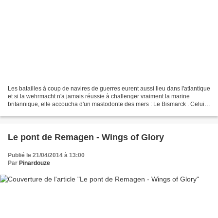
Les batailles à coup de navires de guerres eurent aussi lieu dans l'atlantique
et si la wehrmacht n'a jamais réussie à challenger vraiment la marine
britannique, elle accoucha d'un mastodonte des mers : Le Bismarck . Celui ci
fut coulé après une chasse...
Le pont de Remagen - Wings of Glory
Publié le 21/04/2014 à 13:00
Par
Pinardouze