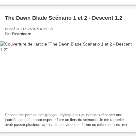
il faut dire que je...
The Dawn Blade Scénario 1 et 2 - Descent 1.2
Publié le 21/02/2015 à 15:00
Par
Pinardouze
Descent fait parti de ces gros jeu mythique ou vous deviez réserver une
journée complète pour espérer faire un tiers du scénario. Je me rappelle
avoir passer plusieurs après midi pluvieuse enfermé ou même dehors avec
les enfants. Avec un matériel à faire...