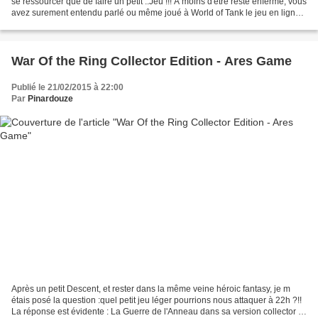
se ressourcer que de faire un petit ..Jeu !!! A moins d'être resté enfermé, vous
avez surement entendu parlé ou même joué à World of Tank le jeu en ligne
ou vous contrôlez un tank...
War Of the Ring Collector Edition - Ares Game
Publié le 21/02/2015 à 22:00
Par
Pinardouze
Après un petit Descent, et rester dans la même veine héroic fantasy, je m
étais posé la question :quel petit jeu léger pourrions nous attaquer à 22h ?!!
La réponse est évidente : La Guerre de l'Anneau dans sa version collector !!!,