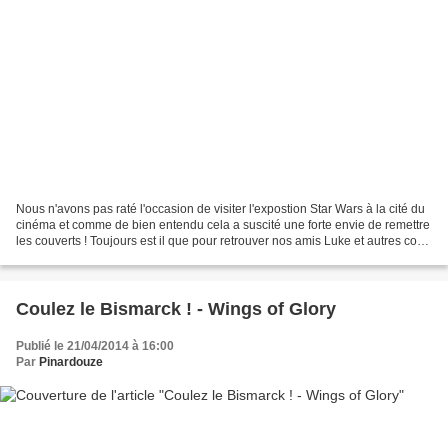
Nous n'avons pas raté l'occasion de visiter l'expostion Star Wars à la cité du
cinéma et comme de bien entendu cela a suscité une forte envie de remettre
les couverts ! Toujours est il que pour retrouver nos amis Luke et autres com-
pères ( je suis ton...
Coulez le Bismarck ! - Wings of Glory
Publié le 21/04/2014 à 16:00
Par
Pinardouze