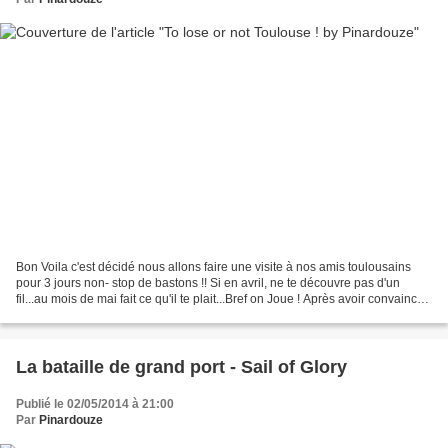
Bon Voila c'est décidé nous allons faire une visite à nos amis toulousains
pour 3 jours non- stop de bastons !! Si en avril, ne te découvre pas d'un
fil...au mois de mai fait ce qu'il te plait...Bref on Joue ! Après avoir convaincu
nos charmantes dames...
La bataille de grand port - Sail of Glory
Publié le 02/05/2014 à 21:00
Par
Pinardouze