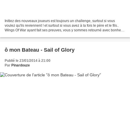
Initiez des nouveaux joueurs est toujours un challenge, surtout si vous
voulez qu'ils reviennent ! et surtout si vous avez à la fois le père et le fils..
Wings Of War ayant fait ses preuves, vous y sommes retourné avec bonheur.
Cette fois ci, nous avons...
ô mon Bateau - Sail of Glory
Publié le 23/01/2014 à 21:00
Par
Pinardouze