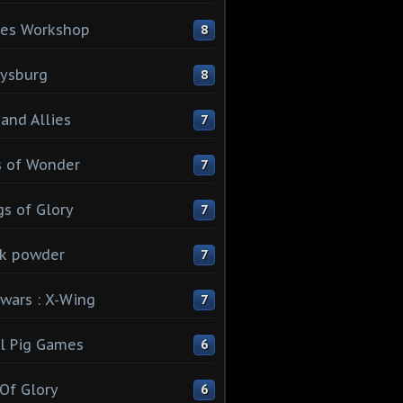
es Workshop
8
ysburg
8
 and Allies
7
 of Wonder
7
s of Glory
7
k powder
7
 wars : X-Wing
7
l Pig Games
6
 Of Glory
6