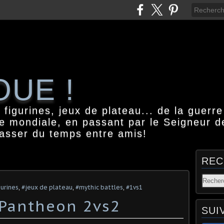
OUE !
igurines, jeux de plateau... de la guerre
e mondiale, en passant par le Seigneur d
passer du temps entre amis!
REC
gurines
,
#jeux de plateau
,
#mythic battles
,
#1vs1
 Pantheon 2vs2
SUI