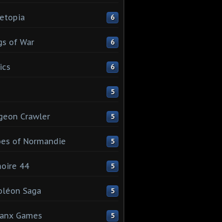
etopia
6
s of War
6
ics
6
5
geon Crawler
5
es of Normandie
5
oire 44
5
oléon Saga
5
lanx Games
5