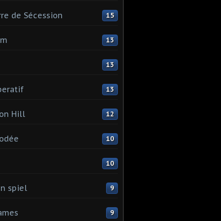
re de Sécession
15
mm
13
13
eratif
13
on Hill
12
odée
10
I
10
n spiel
9
games
9