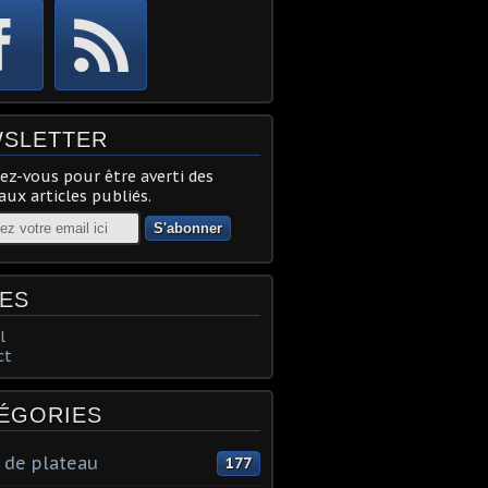
SLETTER
z-vous pour être averti des
ux articles publiés.
ES
l
ct
ÉGORIES
 de plateau
177