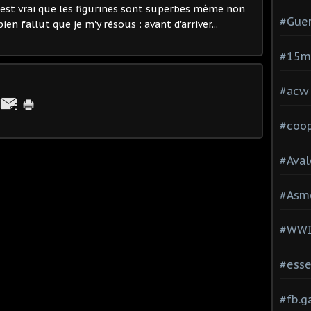
Il est vrai que les figurines sont superbes même non
#Guer
en fallut que je m'y résous : avant d'arriver...
#15
#acw
#coop
#Aval
#Asm
#WW
#esse
#fb.