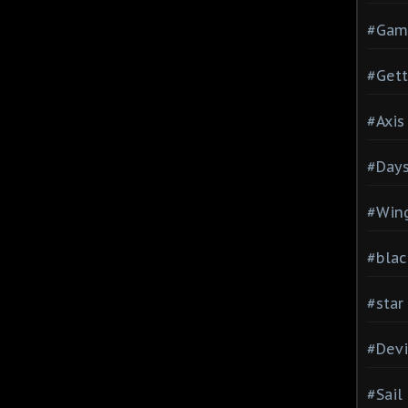
#Gam
#Gett
#Axis
#Days
#Wing
#blac
#star
#Devi
#Sail