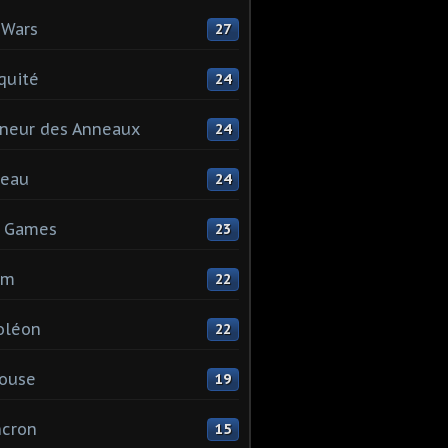
 Wars
27
quité
24
neur des Anneaux
24
teau
24
s Games
23
mm
22
oléon
22
ouse
19
ncron
15