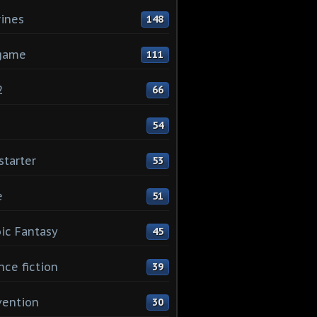
rines
148
game
111
2
66
1
54
starter
53
e
51
ic Fantasy
45
nce fiction
39
vention
30