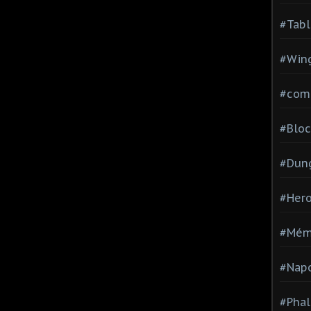
#Tabl
#Wing
#com
#Bloc
#Dun
#Hero
#Mém
#Nap
#Pha