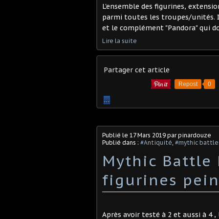
L'ensemble des figurines, extensio
parmi toutes les troupes/unités. I
et le complément "Pandora" qui do
Lire la suite
Partager cet article
Repost
0
…
Publié le
17 Mars 2019
par pinardouze
Publié dans :
#Antiquité
,
#mythic battle
Mythic Battle 
figurines pei
Après avoir testé à 2 et aussi à 4 