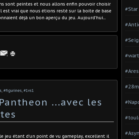
ns sont peintes et nous allons enfin pouvoir choisir
#Star
l est vrai que nous étions resté sur la boite de base
nnaient déjà un bon aperçu du jeu. Aujourd'hui...
#Anti
#Seig
#war
#Are
#28
s
,
#figurines
,
#1vs1
Pantheon ...avec les
#Nap
ntes
#toul
#Asy
, le jeu étant d'un point de vu gameplay, excellent il