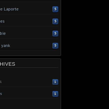
re Laporte
5
tes
5
bie
5
y yank
5
HIVES
l
1
s
1