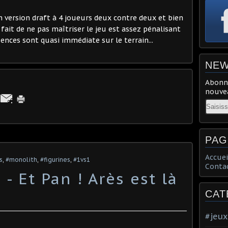
n version draft à 4 joueurs deux contre deux et bien
le fait de ne pas maîtriser le jeu est assez pénalisant
nces sont quasi immédiate sur le terrain...
NEW
Abonne
nouvea
Email
PAG
Accuei
s
,
#monolith
,
#figurines
,
#1vs1
Conta
- Et Pan ! Arès est là
CAT
#jeux