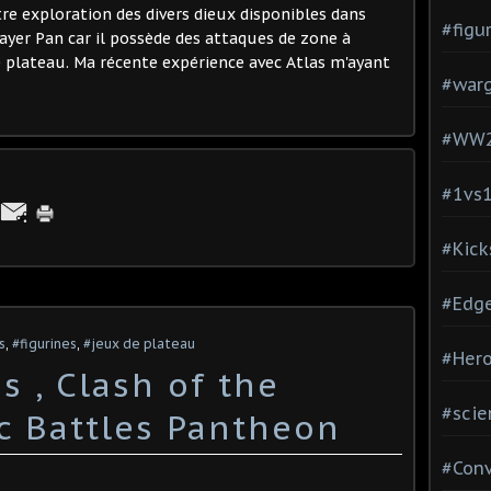
re exploration des divers dieux disponibles dans
#figu
ayer Pan car il possède des attaques de zone à
e plateau. Ma récente expérience avec Atlas m'ayant
#war
#WW
#1vs
#Kick
#Edg
s
,
#figurines
,
#jeux de plateau
#Hero
s , Clash of the
#scie
ic Battles Pantheon
#Con