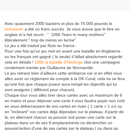
Avec quasiment 2000 backers et plus de 75 000 pounds le
kickstarter
a été un franc succés. Je vous avoue que le titre en
anglais m'a fait sourir : " 1066 Tears to many mothers"
littéralement " trop de mères en larme".
Le jeu a été traduit par Nuts en france .
Pour une fois qu'un jeu met en avant une bataille en Angleterre
ou les français ont gagné ( la seule) il fallait absolument regardé
cela en détails !
1066 la bataille d'Hastings
clos une campagne
rondement menée par Guillaume de Normandie.
Le jeu retrace bien d'ailleurs cette ambiance car si en effet vous
allez avoir un règlement de compte à la OK Coral, cela ne se fera
qu'une fois que chaque joueur aura rempli les objectifs qui lui
sont assignés ( différent pour chacun).
Chaque tour vous allez tirer deux cartes avec un maximum de 6
en mains et pour déposer une carte il vous faudra payer son coût
en vous débarrassant de vos cartes en main ( 1 carte = 1 or) ou
en "inclinant" vos cartes déjà déposées sur le plateau. A partir de
là, en alternant chacun va pouvoir soit poser une carte sur le
plateau dans un de ses 9 emplacements ou déclencher un
pouvoir/action d'une de ses cartes sur le plateau ( ou dans sa