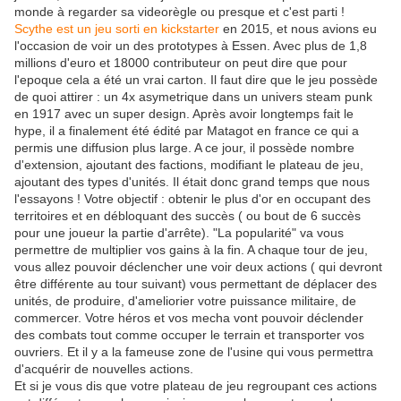
monde à regarder sa videorègle ou presque et c'est parti !
Scythe est un jeu sorti en kickstarter
en 2015, et nous avions eu
l'occasion de voir un des prototypes à Essen. Avec plus de 1,8
millions d'euro et 18000 contributeur on peut dire que pour
l'epoque cela a été un vrai carton. Il faut dire que le jeu possède
de quoi attirer : un 4x asymetrique dans un univers steam punk
en 1917 avec un super design. Après avoir longtemps fait le
hype, il a finalement été édité par Matagot en france ce qui a
permis une diffusion plus large. A ce jour, il possède nombre
d'extension, ajoutant des factions, modifiant le plateau de jeu,
ajoutant des types d'unités. Il était donc grand temps que nous
l'essayons ! Votre objectif : obtenir le plus d'or en occupant des
territoires et en débloquant des succès ( ou bout de 6 succès
pour une joueur la partie d'arrête). "La popularité" va vous
permettre de multiplier vos gains à la fin. A chaque tour de jeu,
vous allez pouvoir déclencher une voir deux actions ( qui devront
être différente au tour suivant) vous permettant de déplacer des
unités, de produire, d'ameliorier votre puissance militaire, de
commercer. Votre héros et vos mecha vont pouvoir déclender
des combats tout comme occuper le terrain et transporter vos
ouvriers. Et il y a la fameuse zone de l'usine qui vous permettra
d'acquérir de nouvelles actions.
Et si je vous dis que votre plateau de jeu regroupant ces actions