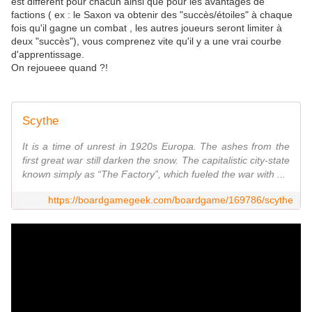
est différent pour chacun ainsi que pour les avantages de
factions ( ex : le Saxon va obtenir des "succès/étoiles" à chaque
fois qu'il gagne un combat , les autres joueurs seront limiter à
deux "succès"), vous comprenez vite qu'il y a une vrai courbe
d'apprentissage.
On rejoueee quand ?!
Scythe
It is a time of unrest in 1920s Europa. The ashes from the
first great war still darken the snow. The capitalistic city-state
known simply as “The Factory”, which fueled the war with ...
https://boardgamegeek.com/boardgame/169786/scythe