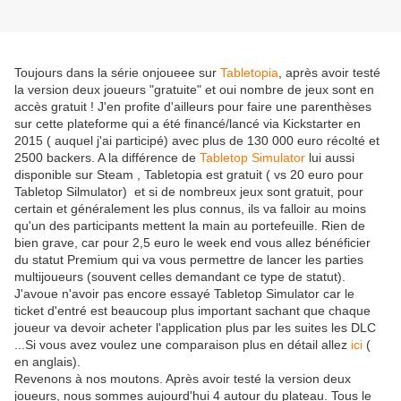
Toujours dans la série onjoueee sur
Tabletopia
, après avoir testé
la version deux joueurs "gratuite" et oui nombre de jeux sont en
accès gratuit ! J'en profite d'ailleurs pour faire une parenthèses
sur cette plateforme qui a été financé/lancé via Kickstarter en
2015 ( auquel j'ai participé) avec plus de 130 000 euro récolté et
2500 backers. A la différence de
Tabletop Simulator
lui aussi
disponible sur Steam , Tabletopia est gratuit ( vs 20 euro pour
Tabletop Silmulator) et si de nombreux jeux sont gratuit, pour
certain et généralement les plus connus, ils va falloir au moins
qu'un des participants mettent la main au portefeuille. Rien de
bien grave, car pour 2,5 euro le week end vous allez bénéficier
du statut Premium qui va vous permettre de lancer les parties
multijoueurs (souvent celles demandant ce type de statut).
J'avoue n'avoir pas encore essayé Tabletop Simulator car le
ticket d'entré est beaucoup plus important sachant que chaque
joueur va devoir acheter l'application plus par les suites les DLC
...Si vous avez voulez une comparaison plus en détail allez
ici
(
en anglais).
Revenons à nos moutons. Après avoir testé la version deux
joueurs, nous sommes aujourd'hui 4 autour du plateau. Tous le